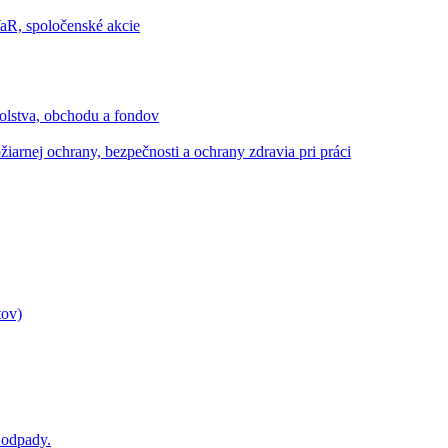
VaR, spoločenské akcie
kolstva, obchodu a fondov
ožiarnej ochrany, bezpečnosti a ochrany zdravia pri práci
tov)
 odpady.