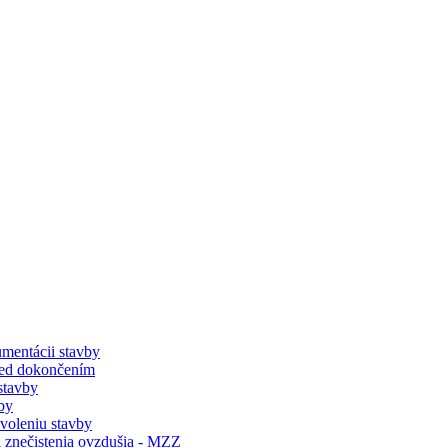
mentácii stavby
red dokončením
stavby
by
voleniu stavby
a znečistenia ovzdušia - MZZ