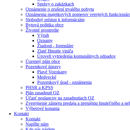
Správy o zakázkach
Oznámenie o zrušení trvalého pobytu
Oznámenia majetkových pomerov verejných funkcionár
Slobodný prístup k informáciám
Bytová politika obce
Životné prostredie
Výrub
Oznamy
Žiadosti - formuláre
Zlaté žltnutie viniča
Úroveň vytriedenia komunálnych odpadov
Územný plán obce
Pozemkové úpravy
Plavé Vozokany
Medvecké
Pozemkový úrad - oznámenia
PHSR a KPSS
Plán zasadnutí OZ
Účasť poslancov na zasadnutiach OZ
Zverejnenie zámeru predaja a prenájmu hnuteľného a n
Výberové konania
Kontakt
Kontakt
Napíšte nám
Kde nás nájdete