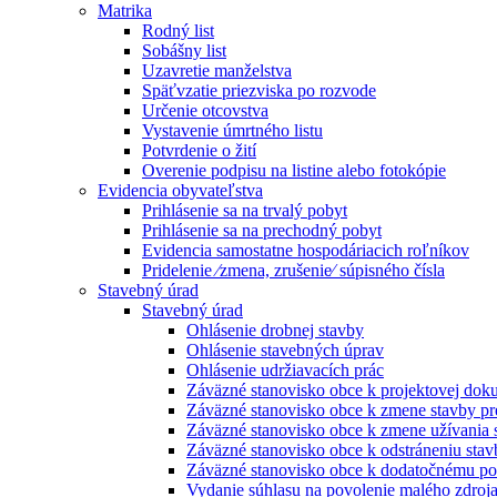
Matrika
Rodný list
Sobášny list
Uzavretie manželstva
Späťvzatie priezviska po rozvode
Určenie otcovstva
Vystavenie úmrtného listu
Potvrdenie o žití
Overenie podpisu na listine alebo fotokópie
Evidencia obyvateľstva
Prihlásenie sa na trvalý pobyt
Prihlásenie sa na prechodný pobyt
Evidencia samostatne hospodáriacich roľníkov
Pridelenie ⁄zmena, zrušenie⁄ súpisného čísla
Stavebný úrad
Stavebný úrad
Ohlásenie drobnej stavby
Ohlásenie stavebných úprav
Ohlásenie udržiavacích prác
Záväzné stanovisko obce k projektovej doku
Záväzné stanovisko obce k zmene stavby p
Záväzné stanovisko obce k zmene užívania 
Záväzné stanovisko obce k odstráneniu stav
Záväzné stanovisko obce k dodatočnému po
Vydanie súhlasu na povolenie malého zdroj