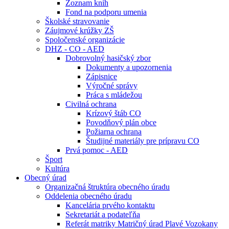
Zoznam kníh
Fond na podporu umenia
Školské stravovanie
Záujmové krúžky ZŠ
Spoločenské organizácie
DHZ - CO - AED
Dobrovolný hasičský zbor
Dokumenty a upozornenia
Zápisnice
Výročné správy
Práca s mládežou
Civilná ochrana
Krízový štáb CO
Povodňový plán obce
Požiarna ochrana
Študijné materiály pre prípravu CO
Prvá pomoc - AED
Šport
Kultúra
Obecný úrad
Organizačná štruktúra obecného úradu
Oddelenia obecného úradu
Kancelária prvého kontaktu
Sekretariát a podateľňa
Referát matriky Matričný úrad Plavé Vozokany