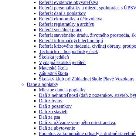
Referát evidencie obyvateľstva
Referát personalistiky a miezd, spolupráca s ÚPS
Referát daní a poplatkov
Referát ekonomiky a účtovníctva
Referát registratúry a archívu
Referát sociálnej práce
Referát stavebného úradu, životného prostredia, š
Referát informačných technológií
Referát krízového riadenia, civilnej obrany, protip
Technicko – hospodársky úsek
Školská jedáleň
Výdajná školská jedáleň
Materská škola
Základná škola
Školský klub pri Základnej škole Plavé Vozokany
Dane a poplatky
Miestne dane a poplatky
Daň z nehnuteľností (daň z pozemkov, stavieb, by
Daň z bytov
Daň z pozemkov
Daň zo stavieb
Daň za psa
Daň za užívanie verejného priestranstva,
Daň za ubytovanie
Poplatok za komunálne odpady a drobné stavebné