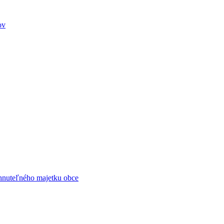
ov
ehnuteľného majetku obce