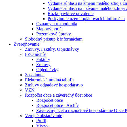
Vydanie súhlasu na zmenu malého zdroja zn
Vydanie súhlasu na užívanie malého zdroja 
Rozkopávkové povolenie
Poskytnutie uzemnoplánovacích informácií
Oznamy a rozhodnutia
Mapový portál
Pozemkové úpravy
Slobodný prístup k informáciam
Zverejňovanie
Zmluvy, Faktúry, Objednávky
FZO archív
Faktúry
Zmluvy
Objednávky
Zasadnutia
Elektronická úradná tabuľa
Zmluvy odpadové hospodárstvo
VZN
Rozpočet obce a záverečný účet obce
Rozpočet obce
Rozpočet obce - Archív
Záverečný účet a rozpočtové hospodárenie Obce 
Verejné obstarávanie
Profil
Výzvy