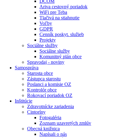
DCOM
Ariva cestovný poriadok
WiFi pre Teba
Tlačivá na stiahnutie
Voľby
GDPR
Cenník poskyt. služieb
Projekty
Sociálne služby
Sociálne služby
Komunitný plán obce
Spravodaj - noviny
Samospráva
Starosta obce
Zástupca starostu
Poslanci a komisie OZ
Kontrolór obce
Rokovací poriadok OZ
Inštitúcie
Zdravotnícke zariadenia
Cintoríny
Fotogaléria
Zoznam uzavretých zmlúv
Obecná knižnica
Napísali o nás