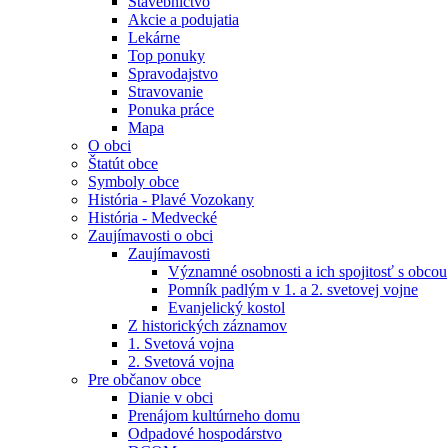
Stavebníctvo
Akcie a podujatia
Lekárne
Top ponuky
Spravodajstvo
Stravovanie
Ponuka práce
Mapa
O obci
Štatút obce
Symboly obce
História - Plavé Vozokany
História - Medvecké
Zaujímavosti o obci
Zaujímavosti
Významné osobnosti a ich spojitosť s obcou
Pomník padlým v 1. a 2. svetovej vojne
Evanjelický kostol
Z historických záznamov
1. Svetová vojna
2. Svetová vojna
Pre občanov obce
Dianie v obci
Prenájom kultúrneho domu
Odpadové hospodárstvo