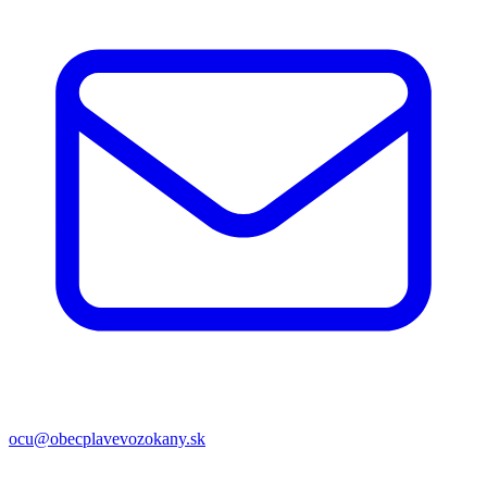
ocu@obecplavevozokany.sk