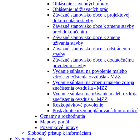
Ohlásenie stavebných úprav
Ohlásenie udržiavacích prác
Záväzné stanovisko obce k projektovej
dokumentácii stavby
Záväzné stanovisko obce k zmene stavby
pred dokončením
Záväzné stanovisko obce k zmene
užívania stavby
Záväzné stanovisko obce k odstráneniu
stavby
Záväzné stanovisko obce k dodatočnému
povoleniu stavby
Vydanie súhlasu na povolenie malého
zdroja znečistenia ovzdušia - MZZ
Vydanie súhlasu na zmenu malého zdroja
znečistenia ovzdušia - MZZ
Vydanie súhlasu na užívanie malého zdroja
znečistenia ovzdušia - MZZ
Rozkopávkové povolenie
Poskytnutie uzemnoplánovacích informácií
Oznamy a rozhodnutia
Mapový portál
Pozemkové úpravy
Slobodný prístup k informáciam
Zverejňovanie