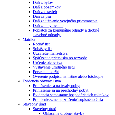
Daň z bytov
Daň z pozemkov
Daň zo stavieb
Daň za psa
Daň za užívanie verejného priestranstva,
Daň za ubytovanie
Poplatok za komunálne odpady a drobné
stavebné odpady.
Matrika
Rodný list
Sobášny list
Uzavretie manželstva
Späťvzatie priezviska po rozvode
Určenie otcovstva
Vystavenie úmrtného listu
Potvrdenie o žití
Overenie podpisu na listine alebo fotokópie
Evidencia obyvateľstva
Prihlásenie sa na trvalý pobyt
Prihlásenie sa na prechodný pobyt
Evidencia samostatne hospodáriacich roľníkov
Pridelenie ⁄zmena, zrušenie⁄ súpisného čísla
Stavebný úrad
Stavebný úrad
Ohlásenie drobnej stavby