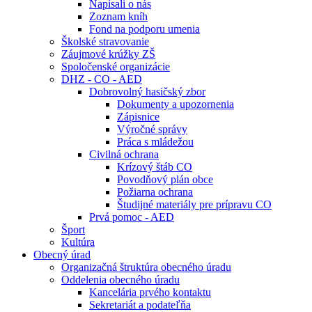
Napísali o nás
Zoznam kníh
Fond na podporu umenia
Školské stravovanie
Záujmové krúžky ZŠ
Spoločenské organizácie
DHZ - CO - AED
Dobrovolný hasičský zbor
Dokumenty a upozornenia
Zápisnice
Výročné správy
Práca s mládežou
Civilná ochrana
Krízový štáb CO
Povodňový plán obce
Požiarna ochrana
Študijné materiály pre prípravu CO
Prvá pomoc - AED
Šport
Kultúra
Obecný úrad
Organizačná štruktúra obecného úradu
Oddelenia obecného úradu
Kancelária prvého kontaktu
Sekretariát a podateľňa