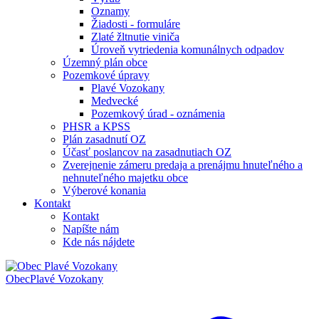
Oznamy
Žiadosti - formuláre
Zlaté žltnutie viniča
Úroveň vytriedenia komunálnych odpadov
Územný plán obce
Pozemkové úpravy
Plavé Vozokany
Medvecké
Pozemkový úrad - oznámenia
PHSR a KPSS
Plán zasadnutí OZ
Účasť poslancov na zasadnutiach OZ
Zverejnenie zámeru predaja a prenájmu hnuteľného a
nehnuteľného majetku obce
Výberové konania
Kontakt
Kontakt
Napíšte nám
Kde nás nájdete
Obec
Plavé Vozokany