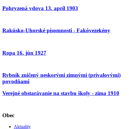
Pohryzená vdova 13. apríl 1903
Rakúsko-Uhorské písomnosti - Fakóvezekény
Ropa 16. jún 1927
Rybník zničený neskorými zimnými (prívalovými)
povodňami
Verejné obstarávanie na stavbu školy - zima 1910
Obec
Aktuality