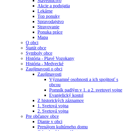
Stavebníctvo
Akcie a podujatia
Lekárne
Top ponuky
Spravodajstvo
Stravovanie
Ponuka práce
Mapa
O obci
Štatút obce
Symboly obce
História - Plavé Vozokany
História - Medvecké
Zaujímavosti o obci
Zaujímavosti
Významné osobnosti a ich spojitosť s
obcou
Pomník padlým v 1. a 2. svetovej vojne
Evanjelický kostol
Z historických záznamov
1. Svetová vojna
2. Svetová vojna
Pre občanov obce
Dianie v obci
Prenájom kultúrneho domu