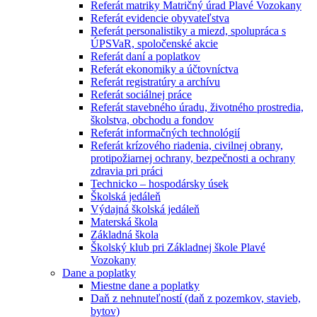
Referát matriky Matričný úrad Plavé Vozokany
Referát evidencie obyvateľstva
Referát personalistiky a miezd, spolupráca s
ÚPSVaR, spoločenské akcie
Referát daní a poplatkov
Referát ekonomiky a účtovníctva
Referát registratúry a archívu
Referát sociálnej práce
Referát stavebného úradu, životného prostredia,
školstva, obchodu a fondov
Referát informačných technológií
Referát krízového riadenia, civilnej obrany,
protipožiarnej ochrany, bezpečnosti a ochrany
zdravia pri práci
Technicko – hospodársky úsek
Školská jedáleň
Výdajná školská jedáleň
Materská škola
Základná škola
Školský klub pri Základnej škole Plavé
Vozokany
Dane a poplatky
Miestne dane a poplatky
Daň z nehnuteľností (daň z pozemkov, stavieb,
bytov)