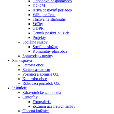
Odpadové hospodárstvo
DCOM
Ariva cestovný poriadok
WiFi pre Teba
Tlačivá na stiahnutie
Voľby
GDPR
Cenník poskyt. služieb
Projekty
Sociálne služby
Sociálne služby
Komunitný plán obce
Spravodaj - noviny
Samospráva
Starosta obce
Zástupca starostu
Poslanci a komisie OZ
Kontrolór obce
Rokovací poriadok OZ
Inštitúcie
Zdravotnícke zariadenia
Cintoríny
Fotogaléria
Zoznam uzavretých zmlúv
Obecná knižnica