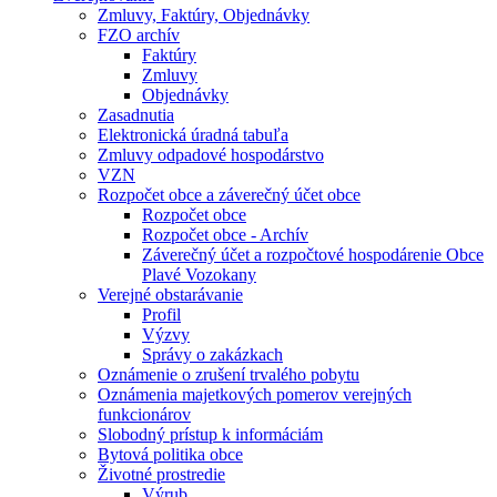
Zmluvy, Faktúry, Objednávky
FZO archív
Faktúry
Zmluvy
Objednávky
Zasadnutia
Elektronická úradná tabuľa
Zmluvy odpadové hospodárstvo
VZN
Rozpočet obce a záverečný účet obce
Rozpočet obce
Rozpočet obce - Archív
Záverečný účet a rozpočtové hospodárenie Obce
Plavé Vozokany
Verejné obstarávanie
Profil
Výzvy
Správy o zakázkach
Oznámenie o zrušení trvalého pobytu
Oznámenia majetkových pomerov verejných
funkcionárov
Slobodný prístup k informáciám
Bytová politika obce
Životné prostredie
Výrub