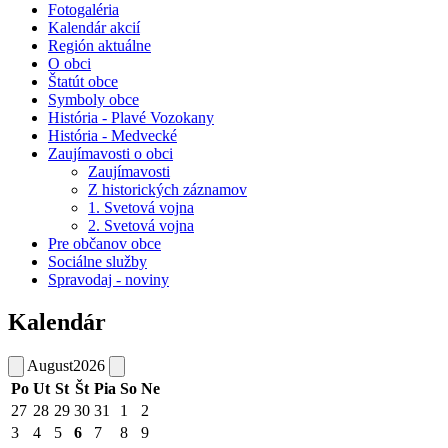
Fotogaléria
Kalendár akcií
Región aktuálne
O obci
Štatút obce
Symboly obce
História - Plavé Vozokany
História - Medvecké
Zaujímavosti o obci
Zaujímavosti
Z historických záznamov
1. Svetová vojna
2. Svetová vojna
Pre občanov obce
Sociálne služby
Spravodaj - noviny
Kalendár
August
2026
Po
Ut
St
Št
Pia
So
Ne
27
28
29
30
31
1
2
3
4
5
6
7
8
9