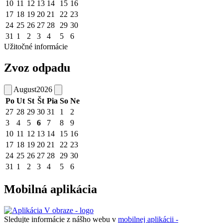
10
11
12
13
14
15
16
17
18
19
20
21
22
23
24
25
26
27
28
29
30
31
1
2
3
4
5
6
Užitočné informácie
Zvoz odpadu
August
2026
Po
Ut
St
Št
Pia
So
Ne
27
28
29
30
31
1
2
3
4
5
6
7
8
9
10
11
12
13
14
15
16
17
18
19
20
21
22
23
24
25
26
27
28
29
30
31
1
2
3
4
5
6
Mobilná aplikácia
Sledujte informácie z nášho webu v
mobilnej aplikácii -