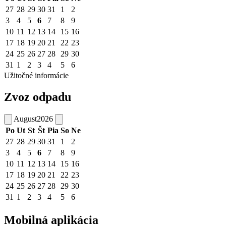
27
28
29
30
31
1
2
3
4
5
6
7
8
9
10
11
12
13
14
15
16
17
18
19
20
21
22
23
24
25
26
27
28
29
30
31
1
2
3
4
5
6
Užitočné informácie
Zvoz odpadu
August
2026
Po
Ut
St
Št
Pia
So
Ne
27
28
29
30
31
1
2
3
4
5
6
7
8
9
10
11
12
13
14
15
16
17
18
19
20
21
22
23
24
25
26
27
28
29
30
31
1
2
3
4
5
6
Mobilná aplikácia