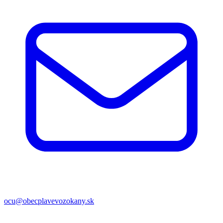
ocu@obecplavevozokany.sk