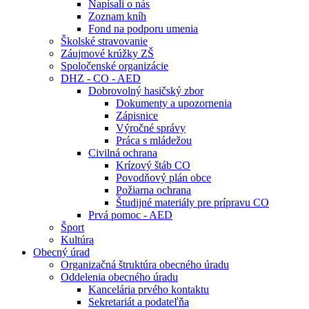
Napísali o nás
Zoznam kníh
Fond na podporu umenia
Školské stravovanie
Záujmové krúžky ZŠ
Spoločenské organizácie
DHZ - CO - AED
Dobrovolný hasičský zbor
Dokumenty a upozornenia
Zápisnice
Výročné správy
Práca s mládežou
Civilná ochrana
Krízový štáb CO
Povodňový plán obce
Požiarna ochrana
Študijné materiály pre prípravu CO
Prvá pomoc - AED
Šport
Kultúra
Obecný úrad
Organizačná štruktúra obecného úradu
Oddelenia obecného úradu
Kancelária prvého kontaktu
Sekretariát a podateľňa