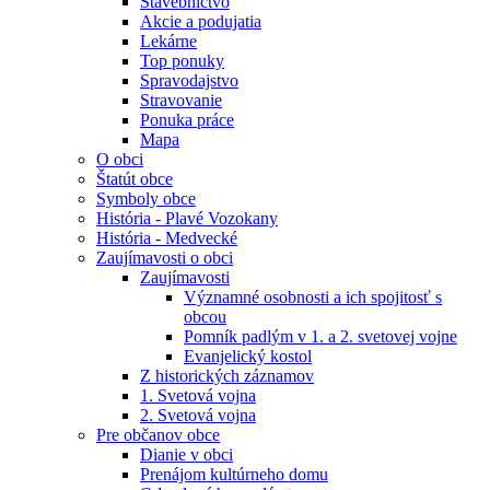
Stavebníctvo
Akcie a podujatia
Lekárne
Top ponuky
Spravodajstvo
Stravovanie
Ponuka práce
Mapa
O obci
Štatút obce
Symboly obce
História - Plavé Vozokany
História - Medvecké
Zaujímavosti o obci
Zaujímavosti
Významné osobnosti a ich spojitosť s
obcou
Pomník padlým v 1. a 2. svetovej vojne
Evanjelický kostol
Z historických záznamov
1. Svetová vojna
2. Svetová vojna
Pre občanov obce
Dianie v obci
Prenájom kultúrneho domu