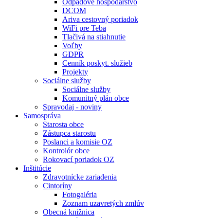
Odpadové hospodárstvo
DCOM
Ariva cestovný poriadok
WiFi pre Teba
Tlačivá na stiahnutie
Voľby
GDPR
Cenník poskyt. služieb
Projekty
Sociálne služby
Sociálne služby
Komunitný plán obce
Spravodaj - noviny
Samospráva
Starosta obce
Zástupca starostu
Poslanci a komisie OZ
Kontrolór obce
Rokovací poriadok OZ
Inštitúcie
Zdravotnícke zariadenia
Cintoríny
Fotogaléria
Zoznam uzavretých zmlúv
Obecná knižnica