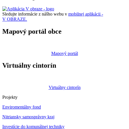
Sledujte informácie z nášho webu v
mobilnej aplikácii -
V OBRAZE.
Mapový portál obce
Mapový portál
Virtuálny cintorín
Virtuálny cintorín
Projekty
Enviromentálny fond
Nitriansky samosprávny kraj
Investície do komunálnej techniky