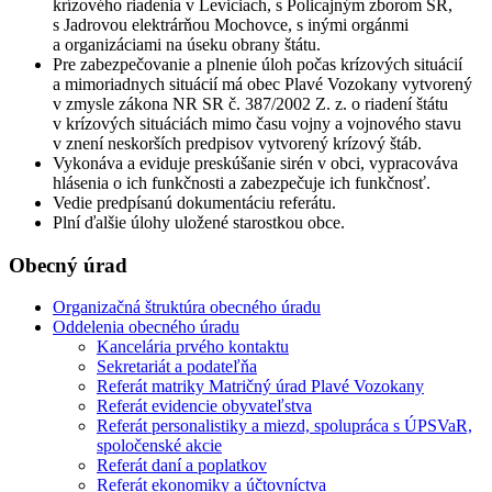
krízového riadenia v Leviciach, s Policajným zborom SR,
s Jadrovou elektrárňou Mochovce, s inými orgánmi
a organizáciami na úseku obrany štátu.
Pre zabezpečovanie a plnenie úloh počas krízových situácií
a mimoriadnych situácií má obec Plavé Vozokany vytvorený
v zmysle zákona NR SR č. 387/2002 Z. z. o riadení štátu
v krízových situáciách mimo času vojny a vojnového stavu
v znení neskorších predpisov vytvorený krízový štáb.
Vykonáva a eviduje preskúšanie sirén v obci, vypracováva
hlásenia o ich funkčnosti a zabezpečuje ich funkčnosť.
Vedie predpísanú dokumentáciu referátu.
Plní ďalšie úlohy uložené starostkou obce.
Obecný úrad
Organizačná štruktúra obecného úradu
Oddelenia obecného úradu
Kancelária prvého kontaktu
Sekretariát a podateľňa
Referát matriky Matričný úrad Plavé Vozokany
Referát evidencie obyvateľstva
Referát personalistiky a miezd, spolupráca s ÚPSVaR,
spoločenské akcie
Referát daní a poplatkov
Referát ekonomiky a účtovníctva