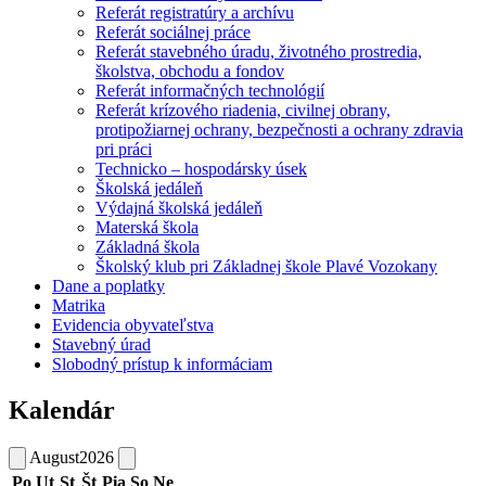
Referát registratúry a archívu
Referát sociálnej práce
Referát stavebného úradu, životného prostredia,
školstva, obchodu a fondov
Referát informačných technológií
Referát krízového riadenia, civilnej obrany,
protipožiarnej ochrany, bezpečnosti a ochrany zdravia
pri práci
Technicko – hospodársky úsek
Školská jedáleň
Výdajná školská jedáleň
Materská škola
Základná škola
Školský klub pri Základnej škole Plavé Vozokany
Dane a poplatky
Matrika
Evidencia obyvateľstva
Stavebný úrad
Slobodný prístup k informáciam
Kalendár
August
2026
Po
Ut
St
Št
Pia
So
Ne