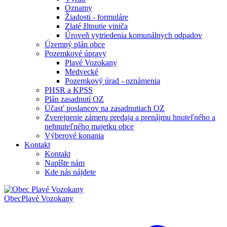
Oznamy
Žiadosti - formuláre
Zlaté žltnutie viniča
Úroveň vytriedenia komunálnych odpadov
Územný plán obce
Pozemkové úpravy
Plavé Vozokany
Medvecké
Pozemkový úrad - oznámenia
PHSR a KPSS
Plán zasadnutí OZ
Účasť poslancov na zasadnutiach OZ
Zverejnenie zámeru predaja a prenájmu hnuteľného a
nehnuteľného majetku obce
Výberové konania
Kontakt
Kontakt
Napíšte nám
Kde nás nájdete
Obec
Plavé Vozokany