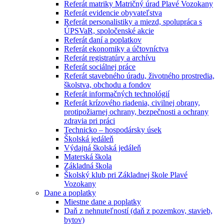
Referát matriky Matričný úrad Plavé Vozokany
Referát evidencie obyvateľstva
Referát personalistiky a miezd, spolupráca s
ÚPSVaR, spoločenské akcie
Referát daní a poplatkov
Referát ekonomiky a účtovníctva
Referát registratúry a archívu
Referát sociálnej práce
Referát stavebného úradu, životného prostredia,
školstva, obchodu a fondov
Referát informačných technológií
Referát krízového riadenia, civilnej obrany,
protipožiarnej ochrany, bezpečnosti a ochrany
zdravia pri práci
Technicko – hospodársky úsek
Školská jedáleň
Výdajná školská jedáleň
Materská škola
Základná škola
Školský klub pri Základnej škole Plavé
Vozokany
Dane a poplatky
Miestne dane a poplatky
Daň z nehnuteľností (daň z pozemkov, stavieb,
bytov)