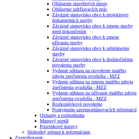
Ohlásenie stavebných úprav
Ohlásenie udržiavacích prác
Záväzné stanovisko obce k projektovej
dokumentácii stavby
Záväzné stanovisko obce k zmene stavby
pred dokončením
Záväzné stanovisko obce k zmene
užívania stavby
Záväzné stanovisko obce k odstráneniu
stavby
Záväzné stanovisko obce k dodatočnému
povoleniu stavby
Vydanie súhlasu na povolenie malého
zdroja znečistenia ovzdušia - MZZ
Vydanie súhlasu na zmenu malého zdroja
znečistenia ovzdušia - MZZ
Vydanie súhlasu na užívanie malého zdroja
znečistenia ovzdušia - MZZ
Rozkopávkové povolenie
Poskytnutie uzemnoplánovacích informácií
Oznamy a rozhodnutia
Mapový portál
Pozemkové úpravy
Slobodný prístup k informáciam
Zverejňovanie