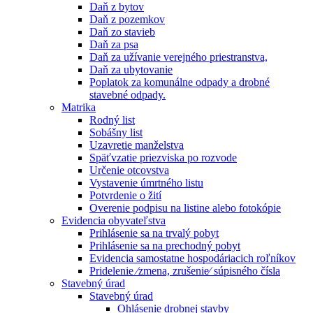
Daň z bytov
Daň z pozemkov
Daň zo stavieb
Daň za psa
Daň za užívanie verejného priestranstva,
Daň za ubytovanie
Poplatok za komunálne odpady a drobné
stavebné odpady.
Matrika
Rodný list
Sobášny list
Uzavretie manželstva
Späťvzatie priezviska po rozvode
Určenie otcovstva
Vystavenie úmrtného listu
Potvrdenie o žití
Overenie podpisu na listine alebo fotokópie
Evidencia obyvateľstva
Prihlásenie sa na trvalý pobyt
Prihlásenie sa na prechodný pobyt
Evidencia samostatne hospodáriacich roľníkov
Pridelenie ⁄zmena, zrušenie⁄ súpisného čísla
Stavebný úrad
Stavebný úrad
Ohlásenie drobnej stavby