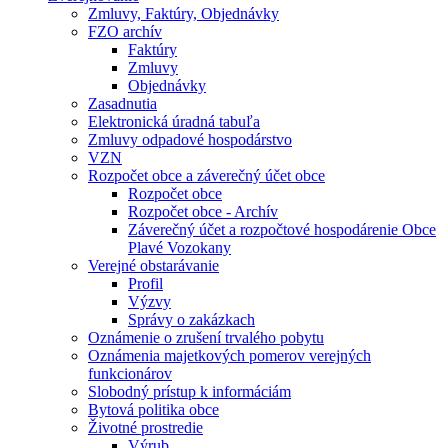
Zmluvy, Faktúry, Objednávky
FZO archív
Faktúry
Zmluvy
Objednávky
Zasadnutia
Elektronická úradná tabuľa
Zmluvy odpadové hospodárstvo
VZN
Rozpočet obce a záverečný účet obce
Rozpočet obce
Rozpočet obce - Archív
Záverečný účet a rozpočtové hospodárenie Obce
Plavé Vozokany
Verejné obstarávanie
Profil
Výzvy
Správy o zakázkach
Oznámenie o zrušení trvalého pobytu
Oznámenia majetkových pomerov verejných
funkcionárov
Slobodný prístup k informáciám
Bytová politika obce
Životné prostredie
Výrub