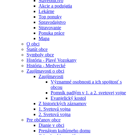
Stavebníctvo
Akcie a podujatia
Lekárne
Top ponuky
Spravodajstvo
Stravovanie
Ponuka práce
Mapa
O obci
Štatút obce
Symboly obce
História - Plavé Vozokany
História - Medvecké
Zaujímavosti o obci
Zaujímavosti
Významné osobnosti a ich spojitosť s
obcou
Pomník padlým v 1. a 2. svetovej vojne
Evanjelický kostol
Z historických záznamov
1. Svetová vojna
2. Svetová vojna
Pre občanov obce
Dianie v obci
Prenájom kultúrneho domu