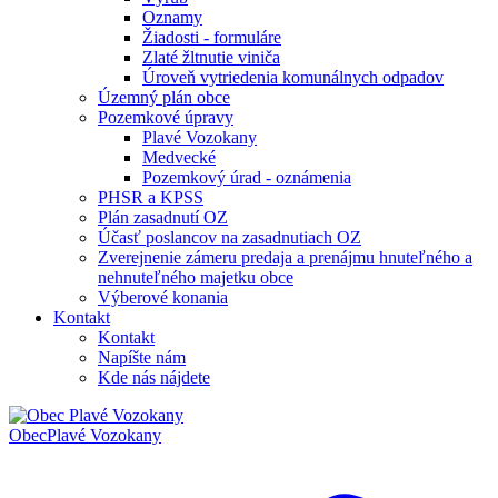
Oznamy
Žiadosti - formuláre
Zlaté žltnutie viniča
Úroveň vytriedenia komunálnych odpadov
Územný plán obce
Pozemkové úpravy
Plavé Vozokany
Medvecké
Pozemkový úrad - oznámenia
PHSR a KPSS
Plán zasadnutí OZ
Účasť poslancov na zasadnutiach OZ
Zverejnenie zámeru predaja a prenájmu hnuteľného a
nehnuteľného majetku obce
Výberové konania
Kontakt
Kontakt
Napíšte nám
Kde nás nájdete
Obec
Plavé Vozokany