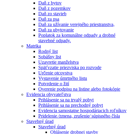
Daň z bytov
Daň z pozemkov
Daň zo stavieb
Daň za psa
Daň za užívanie verejného priestranstva,
Daň za ubytovanie
Poplatok za komunálne odpady a drobné
stavebné odpady.
Matrika
Rodný list
Sobášny list
Uzavretie manželstva
Späťvzatie priezviska po rozvode
Určenie otcovstva
Vystavenie úmrtného listu
Potvrdenie o žití
Overenie podpisu na listine alebo fotokópie
Evidencia obyvateľstva
Prihlásenie sa na trvalý pobyt
Prihlásenie sa na prechodný pobyt
Evidencia samostatne hospodáriacich roľníkov
Pridelenie ⁄zmena, zrušenie⁄ súpisného čísla
Stavebný úrad
Stavebný úrad
Ohlásenie drobnej stavby