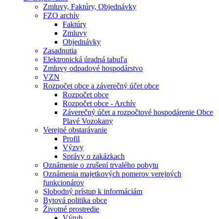
Zmluvy, Faktúry, Objednávky
FZO archív
Faktúry
Zmluvy
Objednávky
Zasadnutia
Elektronická úradná tabuľa
Zmluvy odpadové hospodárstvo
VZN
Rozpočet obce a záverečný účet obce
Rozpočet obce
Rozpočet obce - Archív
Záverečný účet a rozpočtové hospodárenie Obce
Plavé Vozokany
Verejné obstarávanie
Profil
Výzvy
Správy o zakázkach
Oznámenie o zrušení trvalého pobytu
Oznámenia majetkových pomerov verejných
funkcionárov
Slobodný prístup k informáciám
Bytová politika obce
Životné prostredie
Výrub