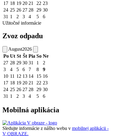
17
18
19
20
21
22
23
24
25
26
27
28
29
30
31
1
2
3
4
5
6
Užitočné informácie
Zvoz odpadu
August
2026
Po
Ut
St
Št
Pia
So
Ne
27
28
29
30
31
1
2
3
4
5
6
7
8
9
10
11
12
13
14
15
16
17
18
19
20
21
22
23
24
25
26
27
28
29
30
31
1
2
3
4
5
6
Mobilná aplikácia
Sledujte informácie z nášho webu v
mobilnej aplikácii -
V OBRAZE.