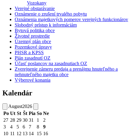
Vozokany
Verejné obstarávanie
Oznámenie o zrušení trvalého pobytu
Oznámenia majetkových pomerov verejných funkcionárov
Slobodný prístup k informáciám
Bytová politika obce
Životné prostredie
Územný plán obce
Pozemkové úpravy
PHSR a KPSS
Plán zasadnutí OZ
Účasť poslancov na zasadnutiach OZ
Zverejnenie zámeru predaja a prenájmu hnuteľného a
nehnuteľného majetku obce
Výberové konania
Kalendár
August
2026
Po
Ut
St
Št
Pia
So
Ne
27
28
29
30
31
1
2
3
4
5
6
7
8
9
10
11
12
13
14
15
16