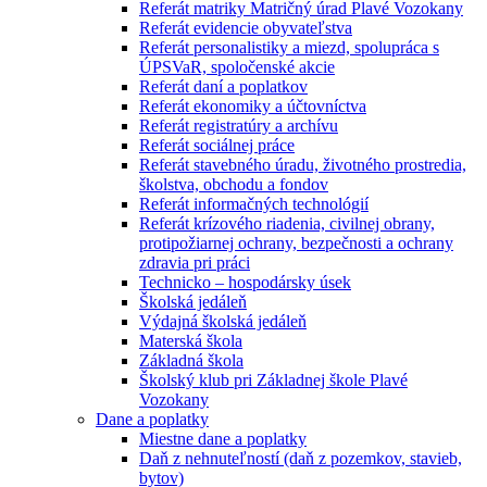
Referát matriky Matričný úrad Plavé Vozokany
Referát evidencie obyvateľstva
Referát personalistiky a miezd, spolupráca s
ÚPSVaR, spoločenské akcie
Referát daní a poplatkov
Referát ekonomiky a účtovníctva
Referát registratúry a archívu
Referát sociálnej práce
Referát stavebného úradu, životného prostredia,
školstva, obchodu a fondov
Referát informačných technológií
Referát krízového riadenia, civilnej obrany,
protipožiarnej ochrany, bezpečnosti a ochrany
zdravia pri práci
Technicko – hospodársky úsek
Školská jedáleň
Výdajná školská jedáleň
Materská škola
Základná škola
Školský klub pri Základnej škole Plavé
Vozokany
Dane a poplatky
Miestne dane a poplatky
Daň z nehnuteľností (daň z pozemkov, stavieb,
bytov)