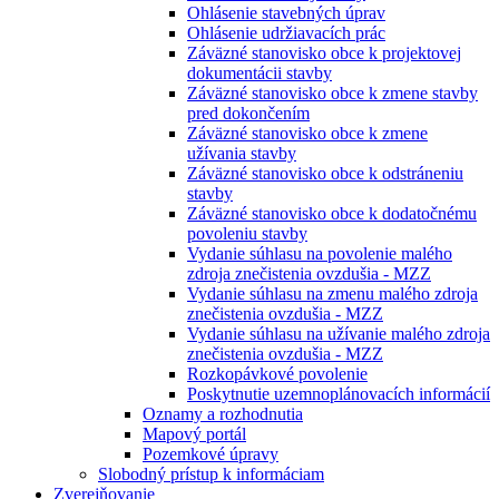
Ohlásenie stavebných úprav
Ohlásenie udržiavacích prác
Záväzné stanovisko obce k projektovej
dokumentácii stavby
Záväzné stanovisko obce k zmene stavby
pred dokončením
Záväzné stanovisko obce k zmene
užívania stavby
Záväzné stanovisko obce k odstráneniu
stavby
Záväzné stanovisko obce k dodatočnému
povoleniu stavby
Vydanie súhlasu na povolenie malého
zdroja znečistenia ovzdušia - MZZ
Vydanie súhlasu na zmenu malého zdroja
znečistenia ovzdušia - MZZ
Vydanie súhlasu na užívanie malého zdroja
znečistenia ovzdušia - MZZ
Rozkopávkové povolenie
Poskytnutie uzemnoplánovacích informácií
Oznamy a rozhodnutia
Mapový portál
Pozemkové úpravy
Slobodný prístup k informáciam
Zverejňovanie