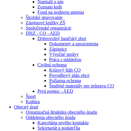
Napísali o nás
Zoznam kníh
Fond na podporu umenia
Školské stravovanie
Záujmové krúžky ZŠ
Spoločenské organizácie
DHZ - CO - AED
Dobrovolný hasičský zbor
Dokumenty a upozornenia
Zápisnice
Výročné správy
Práca s mládežou
Civilná ochrana
Krízový štáb CO
Povodňový plán obce
Požiarna ochrana
Študijné materiály pre prípravu CO
Prvá pomoc - AED
Šport
Kultúra
Obecný úrad
Organizačná štruktúra obecného úradu
Oddelenia obecného úradu
Kancelária prvého kontaktu
Sekretariát a podateľňa