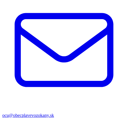
ocu@obecplavevozokany.sk