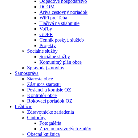
Odpadové hospodárstvo
DCOM
Ariva cestovný poriadok
WiFi pre Teba
Tlačivá na stiahnutie
Voľby
GDPR
Cenník poskyt. služieb
Projekty
Sociálne služby
Sociálne služby
Komunitný plán obce
Spravodaj - noviny
Samospráva
Starosta obce
Zástupca starostu
Poslanci a komisie OZ
Kontrolór obce
Rokovací poriadok OZ
Inštitúcie
Zdravotnícke zariadenia
Cintoríny
Fotogaléria
Zoznam uzavretých zmlúv
Obecná knižnica