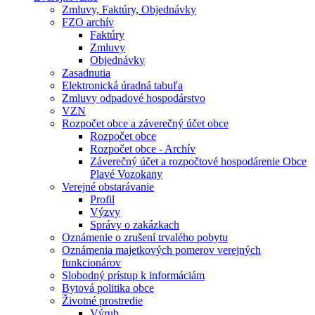
Zmluvy, Faktúry, Objednávky
FZO archív
Faktúry
Zmluvy
Objednávky
Zasadnutia
Elektronická úradná tabuľa
Zmluvy odpadové hospodárstvo
VZN
Rozpočet obce a záverečný účet obce
Rozpočet obce
Rozpočet obce - Archív
Záverečný účet a rozpočtové hospodárenie Obce
Plavé Vozokany
Verejné obstarávanie
Profil
Výzvy
Správy o zakázkach
Oznámenie o zrušení trvalého pobytu
Oznámenia majetkových pomerov verejných
funkcionárov
Slobodný prístup k informáciám
Bytová politika obce
Životné prostredie
Výrub