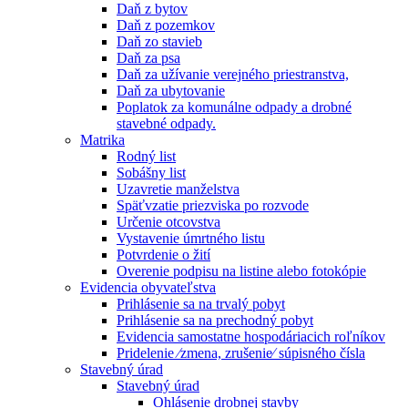
Daň z bytov
Daň z pozemkov
Daň zo stavieb
Daň za psa
Daň za užívanie verejného priestranstva,
Daň za ubytovanie
Poplatok za komunálne odpady a drobné
stavebné odpady.
Matrika
Rodný list
Sobášny list
Uzavretie manželstva
Späťvzatie priezviska po rozvode
Určenie otcovstva
Vystavenie úmrtného listu
Potvrdenie o žití
Overenie podpisu na listine alebo fotokópie
Evidencia obyvateľstva
Prihlásenie sa na trvalý pobyt
Prihlásenie sa na prechodný pobyt
Evidencia samostatne hospodáriacich roľníkov
Pridelenie ⁄zmena, zrušenie⁄ súpisného čísla
Stavebný úrad
Stavebný úrad
Ohlásenie drobnej stavby