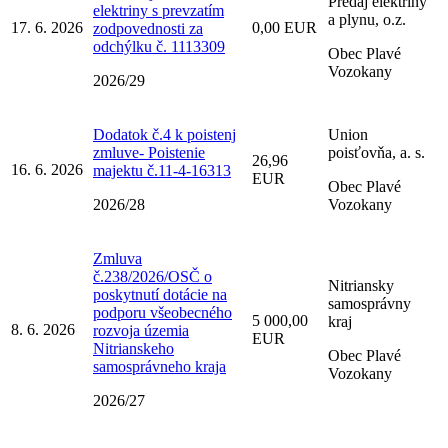
Predaj elektriny
elektriny s prevzatím
a plynu, o.z.
17. 6. 2026
0,00 EUR
zodpovednosti za
odchýlku č. 1113309
Obec Plavé
Vozokany
2026/29
Dodatok č.4 k poistenj
Union
zmluve- Poistenie
poisťovňa, a. s.
26,96
16. 6. 2026
majektu č.11-4-16313
EUR
Obec Plavé
2026/28
Vozokany
Zmluva
č.238/2026/OSČ o
Nitriansky
poskytnutí dotácie na
samosprávny
podporu všeobecného
5 000,00
kraj
8. 6. 2026
rozvoja územia
EUR
Nitrianskeho
Obec Plavé
samosprávneho kraja
Vozokany
2026/27