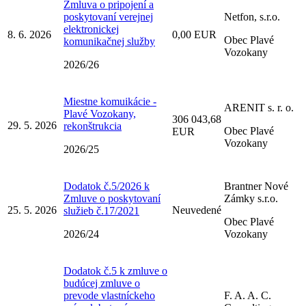
Zmluva o pripojení a
poskytovaní verejnej
Netfon, s.r.o.
elektronickej
8. 6. 2026
0,00 EUR
Obec Plavé
komunikačnej služby
Vozokany
2026/26
Miestne komuikácie -
ARENIT s. r. o.
Plavé Vozokany,
306 043,68
29. 5. 2026
rekonštrukcia
Obec Plavé
EUR
Vozokany
2026/25
Dodatok č.5/2026 k
Brantner Nové
Zmluve o poskytovaní
Zámky s.r.o.
25. 5. 2026
Neuvedené
služieb č.17/2021
Obec Plavé
2026/24
Vozokany
Dodatok č.5 k zmluve o
budúcej zmluve o
prevode vlastníckeho
F. A. A. C.