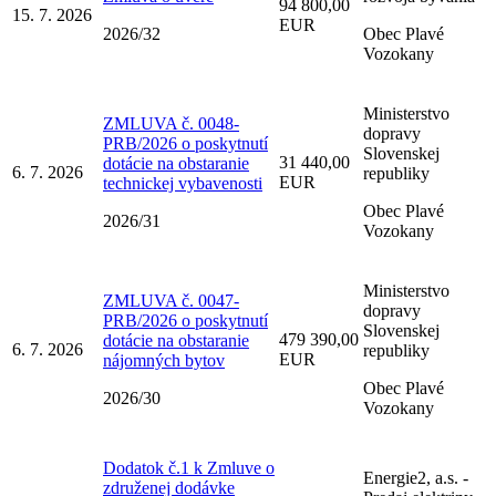
94 800,00
15. 7. 2026
EUR
2026/32
Obec Plavé
Vozokany
Ministerstvo
ZMLUVA č. 0048-
dopravy
PRB/2026 o poskytnutí
Slovenskej
31 440,00
dotácie na obstaranie
6. 7. 2026
republiky
EUR
technickej vybavenosti
Obec Plavé
2026/31
Vozokany
Ministerstvo
ZMLUVA č. 0047-
dopravy
PRB/2026 o poskytnutí
Slovenskej
479 390,00
dotácie na obstaranie
6. 7. 2026
republiky
EUR
nájomných bytov
Obec Plavé
2026/30
Vozokany
Dodatok č.1 k Zmluve o
Energie2, a.s. -
združenej dodávke