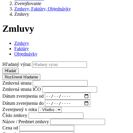
Zverejňovanie
Zmluvy, Faktúry, Objednávky
Zmluvy
Zmluvy
Zmluvy
Faktúry
Objednávky
Hľadaný výraz
Hľadať
Rozšírené hľadanie
Zmluvná strana
Zmluvná strana IČO
Dátum zverejnenia od
Dátum zverejnenia do
Zverejnený v roku
Číslo zmluvy
Názov / Predmet zmluvy
Cena od