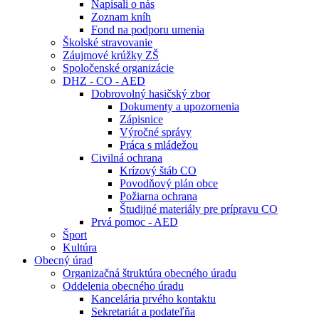
Napísali o nás
Zoznam kníh
Fond na podporu umenia
Školské stravovanie
Záujmové krúžky ZŠ
Spoločenské organizácie
DHZ - CO - AED
Dobrovolný hasičský zbor
Dokumenty a upozornenia
Zápisnice
Výročné správy
Práca s mládežou
Civilná ochrana
Krízový štáb CO
Povodňový plán obce
Požiarna ochrana
Študijné materiály pre prípravu CO
Prvá pomoc - AED
Šport
Kultúra
Obecný úrad
Organizačná štruktúra obecného úradu
Oddelenia obecného úradu
Kancelária prvého kontaktu
Sekretariát a podateľňa