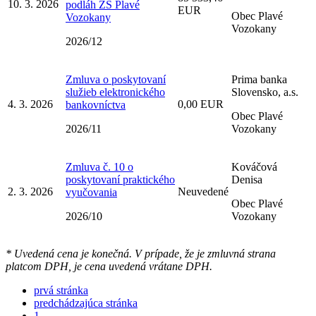
10. 3. 2026
podláh ZŠ Plavé
EUR
Obec Plavé
Vozokany
Vozokany
2026/12
Zmluva o poskytovaní
Prima banka
služieb elektronického
Slovensko, a.s.
4. 3. 2026
0,00 EUR
bankovníctva
Obec Plavé
2026/11
Vozokany
Zmluva č. 10 o
Kováčová
poskytovaní praktického
Denisa
2. 3. 2026
Neuvedené
vyučovania
Obec Plavé
2026/10
Vozokany
* Uvedená cena je konečná. V prípade, že je zmluvná strana
platcom DPH, je cena uvedená vrátane DPH.
prvá stránka
predchádzajúca stránka
1