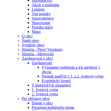
Stavebníctvo
Akcie a podujatia
Lekárne
Top ponuky
Spravodajstvo
Stravovanie
Ponuka práce
Mapa
O obci
Štatút obce
Symboly obce
História - Plavé Vozokany
História - Medvecké
Zaujímavosti o obci
Zaujímavosti
Významné osobnosti a ich spojitosť s
obcou
Pomník padlým v 1. a 2. svetovej vojne
Evanjelický kostol
Z historických záznamov
1. Svetová vojna
2. Svetová vojna
Pre občanov obce
Dianie v obci
Prenájom kultúrneho domu