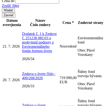
Cena do
Zrušiť filter
Zavrieť
Dátum
Názov
Cena *
Zmluvné strany
zverejnenia
Číslo zmluvy
Dodatok č. 1 k Zmluve
č. 251238 08U03 o
Environmentálny
poskytnutí podpory z
fond
21. 7. 2026
Neuvedené
Enviromentálneho
Obec Plavé
fondu formou úveru
Vozokany
2026/34
Štátny fond
Zmluva o úvere číslo :
rozvoja bývania
719 090,00
400/268/2026
20. 7. 2026
EUR
Obec Plavé
2026/33
Vozokany
Štátny fond
Zmluva o úvere
rozvoja bývania