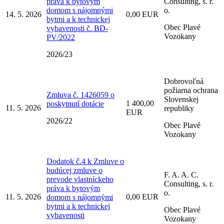
práva k bytovým
Consulting, s. r.
domom s nájomnými
o.
14. 5. 2026
0,00 EUR
bytmi a k technickej
Obec Plavé
vybavenosti č. BD-
Vozokany
PV/2022
2026/23
Dobrovoľná
požiarna ochrana
Zmluva č. 1426059 o
Slovenskej
1 400,00
poskytnutí dotácie
11. 5. 2026
republiky
EUR
2026/22
Obec Plavé
Vozokany
Dodatok č.4 k Zmluve o
budúcej zmluve o
F. A. A. C.
prevode vlastníckeho
Consulting, s. r.
práva k bytovým
o.
11. 5. 2026
0,00 EUR
domom s nájomnými
bytmi a k technickej
Obec Plavé
vybavenosti
Vozokany