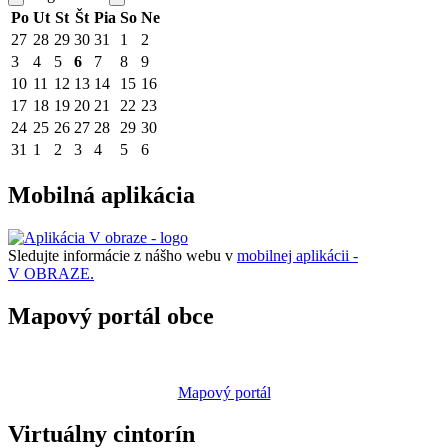
Po
Ut
St
Št
Pia
So
Ne
27
28
29
30
31
1
2
3
4
5
6
7
8
9
10
11
12
13
14
15
16
17
18
19
20
21
22
23
24
25
26
27
28
29
30
31
1
2
3
4
5
6
Mobilná aplikácia
Sledujte informácie z nášho webu v
mobilnej aplikácii -
V OBRAZE.
Mapový portál obce
Mapový portál
Virtuálny cintorín