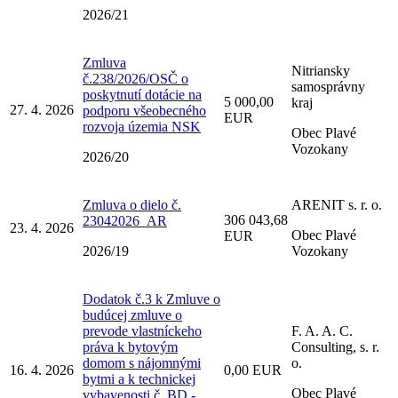
2026/21
Zmluva
Nitriansky
č.238/2026/OSČ o
samosprávny
poskytnutí dotácie na
5 000,00
kraj
27. 4. 2026
podporu všeobecného
EUR
rozvoja územia NSK
Obec Plavé
Vozokany
2026/20
Zmluva o dielo č.
ARENIT s. r. o.
306 043,68
23042026_AR
23. 4. 2026
Obec Plavé
EUR
2026/19
Vozokany
Dodatok č.3 k Zmluve o
budúcej zmluve o
prevode vlastníckeho
F. A. A. C.
práva k bytovým
Consulting, s. r.
domom s nájomnými
o.
16. 4. 2026
0,00 EUR
bytmi a k technickej
Obec Plavé
vybavenosti č. BD -