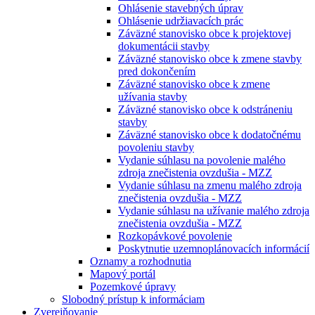
Ohlásenie stavebných úprav
Ohlásenie udržiavacích prác
Záväzné stanovisko obce k projektovej
dokumentácii stavby
Záväzné stanovisko obce k zmene stavby
pred dokončením
Záväzné stanovisko obce k zmene
užívania stavby
Záväzné stanovisko obce k odstráneniu
stavby
Záväzné stanovisko obce k dodatočnému
povoleniu stavby
Vydanie súhlasu na povolenie malého
zdroja znečistenia ovzdušia - MZZ
Vydanie súhlasu na zmenu malého zdroja
znečistenia ovzdušia - MZZ
Vydanie súhlasu na užívanie malého zdroja
znečistenia ovzdušia - MZZ
Rozkopávkové povolenie
Poskytnutie uzemnoplánovacích informácií
Oznamy a rozhodnutia
Mapový portál
Pozemkové úpravy
Slobodný prístup k informáciam
Zverejňovanie