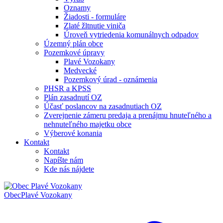
Oznamy
Žiadosti - formuláre
Zlaté žltnutie viniča
Úroveň vytriedenia komunálnych odpadov
Územný plán obce
Pozemkové úpravy
Plavé Vozokany
Medvecké
Pozemkový úrad - oznámenia
PHSR a KPSS
Plán zasadnutí OZ
Účasť poslancov na zasadnutiach OZ
Zverejnenie zámeru predaja a prenájmu hnuteľného a
nehnuteľného majetku obce
Výberové konania
Kontakt
Kontakt
Napíšte nám
Kde nás nájdete
Obec
Plavé Vozokany