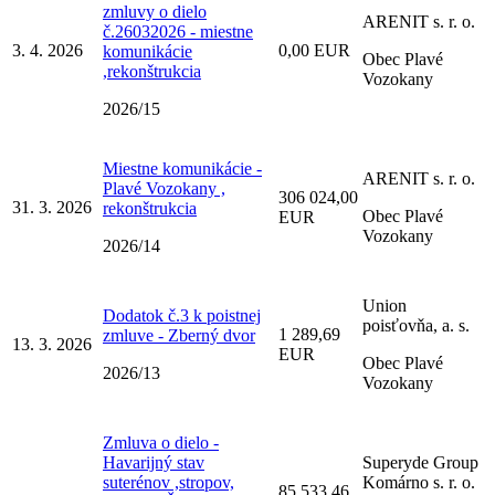
zmluvy o dielo
ARENIT s. r. o.
č.26032026 - miestne
3. 4. 2026
0,00 EUR
komunikácie
Obec Plavé
,rekonštrukcia
Vozokany
2026/15
Miestne komunikácie -
ARENIT s. r. o.
Plavé Vozokany ,
306 024,00
31. 3. 2026
rekonštrukcia
Obec Plavé
EUR
Vozokany
2026/14
Union
Dodatok č.3 k poistnej
poisťovňa, a. s.
1 289,69
zmluve - Zberný dvor
13. 3. 2026
EUR
Obec Plavé
2026/13
Vozokany
Zmluva o dielo -
Havarijný stav
Superyde Group
suterénov ,stropov,
Komárno s. r. o.
85 533,46