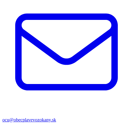
ocu@obecplavevozokany.sk