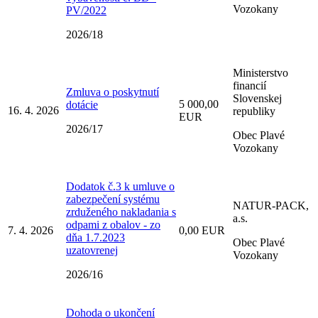
Vozokany
PV/2022
2026/18
Ministerstvo
financií
Zmluva o poskytnutí
Slovenskej
5 000,00
dotácie
16. 4. 2026
republiky
EUR
2026/17
Obec Plavé
Vozokany
Dodatok č.3 k umluve o
zabezpečení systému
NATUR-PACK,
zrduženého nakladania s
a.s.
odpami z obalov - zo
7. 4. 2026
0,00 EUR
dňa 1.7.2023
Obec Plavé
uzatovrenej
Vozokany
2026/16
Dohoda o ukončení