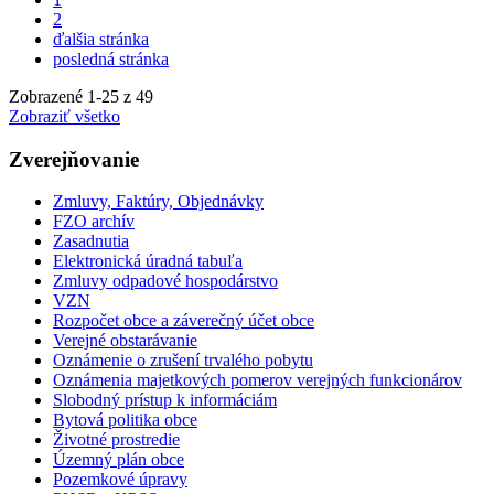
2
ďalšia stránka
posledná stránka
Zobrazené
1
-
25
z 49
Zobraziť všetko
Zverejňovanie
Zmluvy, Faktúry, Objednávky
FZO archív
Zasadnutia
Elektronická úradná tabuľa
Zmluvy odpadové hospodárstvo
VZN
Rozpočet obce a záverečný účet obce
Verejné obstarávanie
Oznámenie o zrušení trvalého pobytu
Oznámenia majetkových pomerov verejných funkcionárov
Slobodný prístup k informáciám
Bytová politika obce
Životné prostredie
Územný plán obce
Pozemkové úpravy