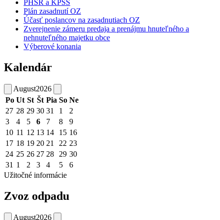
PHSR a KPSS
Plán zasadnutí OZ
Účasť poslancov na zasadnutiach OZ
Zverejnenie zámeru predaja a prenájmu hnuteľného a
nehnuteľného majetku obce
Výberové konania
Kalendár
August
2026
Po
Ut
St
Št
Pia
So
Ne
27
28
29
30
31
1
2
3
4
5
6
7
8
9
10
11
12
13
14
15
16
17
18
19
20
21
22
23
24
25
26
27
28
29
30
31
1
2
3
4
5
6
Užitočné informácie
Zvoz odpadu
August
2026