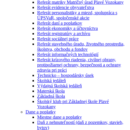
Referát matriky Matričný úrad Plavé Vozokany
Referát evidencie obyvateľstva
Referát personalistiky a miezd, spolupráca s
ÚPSVaR, spoločenské akcie
Referát daní a poplatkov
Referát ekonomiky a účtovníctva
Referát registratúry a archívu
Referát sociálnej práce
Referát stavebného úradu, životného prostredia,
školstva, obchodu a fondov
Referát informačných technológií
Referát krízového riadenia, civilnej obrany,
protipožiarnej ochrany, bezpečnosti a ochrany
zdravia pri práci
Technicko – hospodársky úsek
Školská jedáleň
Výdajná školská jedáleň
Materská škola
Základná škola
Školský klub pri Základnej škole Plavé
Vozokany
Dane a poplatky
Miestne dane a poplatky
Daň z nehnuteľností (daň z pozemkov, stavieb,
bytov)