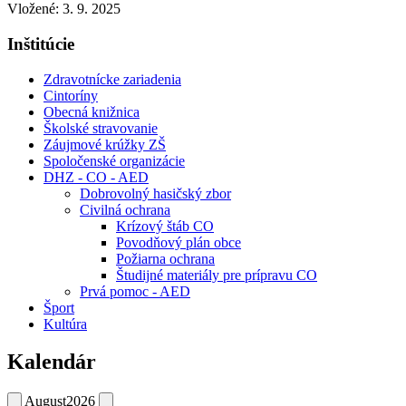
Vložené:
3. 9. 2025
Inštitúcie
Zdravotnícke zariadenia
Cintoríny
Obecná knižnica
Školské stravovanie
Záujmové krúžky ZŠ
Spoločenské organizácie
DHZ - CO - AED
Dobrovolný hasičský zbor
Civilná ochrana
Krízový štáb CO
Povodňový plán obce
Požiarna ochrana
Študijné materiály pre prípravu CO
Prvá pomoc - AED
Šport
Kultúra
Kalendár
August
2026