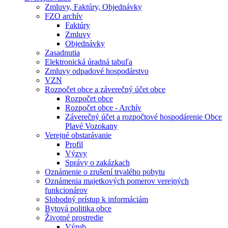
Zmluvy, Faktúry, Objednávky
FZO archív
Faktúry
Zmluvy
Objednávky
Zasadnutia
Elektronická úradná tabuľa
Zmluvy odpadové hospodárstvo
VZN
Rozpočet obce a záverečný účet obce
Rozpočet obce
Rozpočet obce - Archív
Záverečný účet a rozpočtové hospodárenie Obce
Plavé Vozokany
Verejné obstarávanie
Profil
Výzvy
Správy o zakázkach
Oznámenie o zrušení trvalého pobytu
Oznámenia majetkových pomerov verejných
funkcionárov
Slobodný prístup k informáciám
Bytová politika obce
Životné prostredie
Výrub