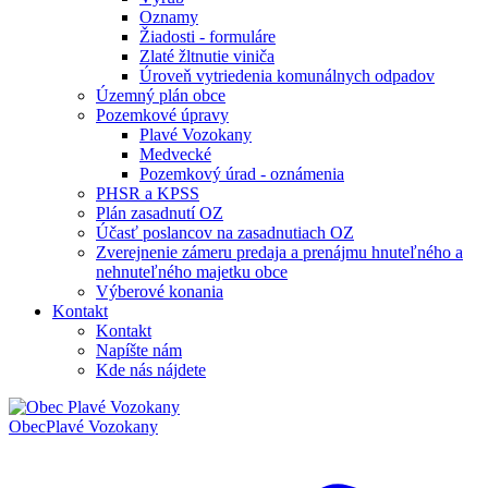
Oznamy
Žiadosti - formuláre
Zlaté žltnutie viniča
Úroveň vytriedenia komunálnych odpadov
Územný plán obce
Pozemkové úpravy
Plavé Vozokany
Medvecké
Pozemkový úrad - oznámenia
PHSR a KPSS
Plán zasadnutí OZ
Účasť poslancov na zasadnutiach OZ
Zverejnenie zámeru predaja a prenájmu hnuteľného a
nehnuteľného majetku obce
Výberové konania
Kontakt
Kontakt
Napíšte nám
Kde nás nájdete
Obec
Plavé Vozokany