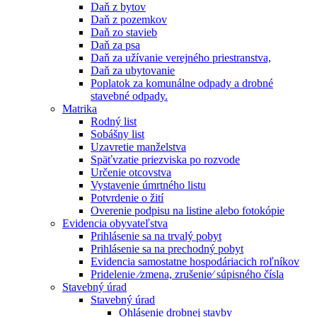
Daň z bytov
Daň z pozemkov
Daň zo stavieb
Daň za psa
Daň za užívanie verejného priestranstva,
Daň za ubytovanie
Poplatok za komunálne odpady a drobné
stavebné odpady.
Matrika
Rodný list
Sobášny list
Uzavretie manželstva
Späťvzatie priezviska po rozvode
Určenie otcovstva
Vystavenie úmrtného listu
Potvrdenie o žití
Overenie podpisu na listine alebo fotokópie
Evidencia obyvateľstva
Prihlásenie sa na trvalý pobyt
Prihlásenie sa na prechodný pobyt
Evidencia samostatne hospodáriacich roľníkov
Pridelenie ⁄zmena, zrušenie⁄ súpisného čísla
Stavebný úrad
Stavebný úrad
Ohlásenie drobnej stavby