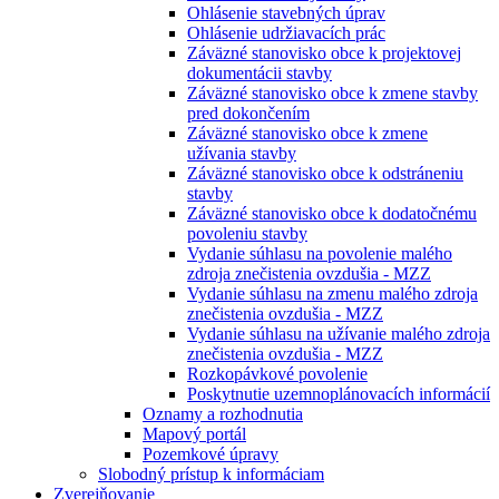
Ohlásenie stavebných úprav
Ohlásenie udržiavacích prác
Záväzné stanovisko obce k projektovej
dokumentácii stavby
Záväzné stanovisko obce k zmene stavby
pred dokončením
Záväzné stanovisko obce k zmene
užívania stavby
Záväzné stanovisko obce k odstráneniu
stavby
Záväzné stanovisko obce k dodatočnému
povoleniu stavby
Vydanie súhlasu na povolenie malého
zdroja znečistenia ovzdušia - MZZ
Vydanie súhlasu na zmenu malého zdroja
znečistenia ovzdušia - MZZ
Vydanie súhlasu na užívanie malého zdroja
znečistenia ovzdušia - MZZ
Rozkopávkové povolenie
Poskytnutie uzemnoplánovacích informácií
Oznamy a rozhodnutia
Mapový portál
Pozemkové úpravy
Slobodný prístup k informáciam
Zverejňovanie