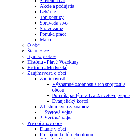
Stavebníctvo
Akcie a podujatia
Lekárne
Top ponuky
Spravodajstvo
Stravovanie
Ponuka práce
Mapa
O obci
Štatút obce
Symboly obce
História - Plavé Vozokany
História - Medvecké
Zaujímavosti o obci
Zaujímavosti
Významné osobnosti a ich spojitosť s
obcou
Pomník padlým v 1. a 2. svetovej vojne
Evanjelický kostol
Z historických záznamov
1. Svetová vojna
2. Svetová vojna
Pre občanov obce
Dianie v obci
Prenájom kultúrneho domu