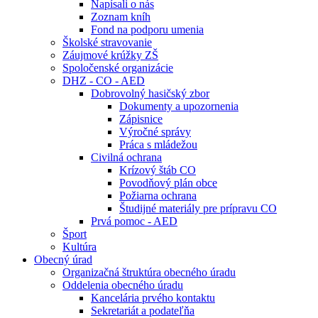
Napísali o nás
Zoznam kníh
Fond na podporu umenia
Školské stravovanie
Záujmové krúžky ZŠ
Spoločenské organizácie
DHZ - CO - AED
Dobrovolný hasičský zbor
Dokumenty a upozornenia
Zápisnice
Výročné správy
Práca s mládežou
Civilná ochrana
Krízový štáb CO
Povodňový plán obce
Požiarna ochrana
Študijné materiály pre prípravu CO
Prvá pomoc - AED
Šport
Kultúra
Obecný úrad
Organizačná štruktúra obecného úradu
Oddelenia obecného úradu
Kancelária prvého kontaktu
Sekretariát a podateľňa