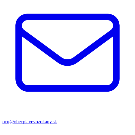
ocu@obecplavevozokany.sk