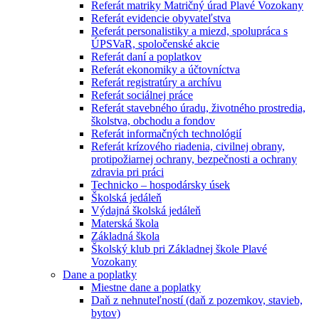
Referát matriky Matričný úrad Plavé Vozokany
Referát evidencie obyvateľstva
Referát personalistiky a miezd, spolupráca s
ÚPSVaR, spoločenské akcie
Referát daní a poplatkov
Referát ekonomiky a účtovníctva
Referát registratúry a archívu
Referát sociálnej práce
Referát stavebného úradu, životného prostredia,
školstva, obchodu a fondov
Referát informačných technológií
Referát krízového riadenia, civilnej obrany,
protipožiarnej ochrany, bezpečnosti a ochrany
zdravia pri práci
Technicko – hospodársky úsek
Školská jedáleň
Výdajná školská jedáleň
Materská škola
Základná škola
Školský klub pri Základnej škole Plavé
Vozokany
Dane a poplatky
Miestne dane a poplatky
Daň z nehnuteľností (daň z pozemkov, stavieb,
bytov)