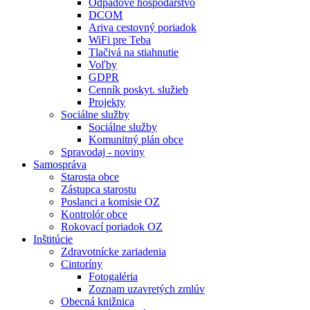
Odpadové hospodárstvo
DCOM
Ariva cestovný poriadok
WiFi pre Teba
Tlačivá na stiahnutie
Voľby
GDPR
Cenník poskyt. služieb
Projekty
Sociálne služby
Sociálne služby
Komunitný plán obce
Spravodaj - noviny
Samospráva
Starosta obce
Zástupca starostu
Poslanci a komisie OZ
Kontrolór obce
Rokovací poriadok OZ
Inštitúcie
Zdravotnícke zariadenia
Cintoríny
Fotogaléria
Zoznam uzavretých zmlúv
Obecná knižnica