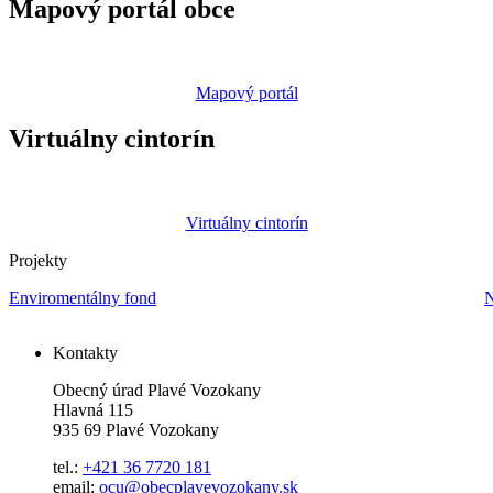
Mapový portál obce
Mapový portál
Virtuálny cintorín
Virtuálny cintorín
Projekty
Enviromentálny fond
N
Kontakty
Obecný úrad Plavé Vozokany
Hlavná 115
935 69 Plavé Vozokany
tel.:
+421 36 7720 181
email:
ocu@obecplavevozokany.sk