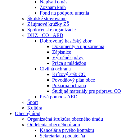
Napísali o nás
Zoznam kníh
Fond na podporu umenia
Školské stravovanie
Záujmové krúžky ZŠ
Spoločenské organizácie
DHZ - CO - AED
Dobrovolný hasičský zbor
Dokumenty a upozornenia
Zápisnice
Výročné správy
Práca s mládežou
Civilná ochrana
Krízový štáb CO
Povodňový plán obce
Požiarna ochrana
Študijné materiály pre prípravu CO
Prvá pomoc - AED
Šport
Kultúra
Obecný úrad
Organizačná štruktúra obecného úradu
Oddelenia obecného úradu
Kancelária prvého kontaktu
Sekretariát a podateľňa