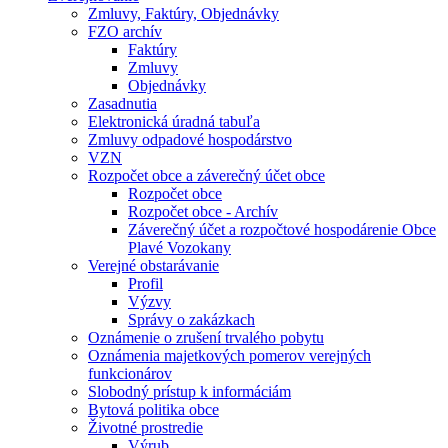
Zmluvy, Faktúry, Objednávky
FZO archív
Faktúry
Zmluvy
Objednávky
Zasadnutia
Elektronická úradná tabuľa
Zmluvy odpadové hospodárstvo
VZN
Rozpočet obce a záverečný účet obce
Rozpočet obce
Rozpočet obce - Archív
Záverečný účet a rozpočtové hospodárenie Obce
Plavé Vozokany
Verejné obstarávanie
Profil
Výzvy
Správy o zakázkach
Oznámenie o zrušení trvalého pobytu
Oznámenia majetkových pomerov verejných
funkcionárov
Slobodný prístup k informáciám
Bytová politika obce
Životné prostredie
Výrub