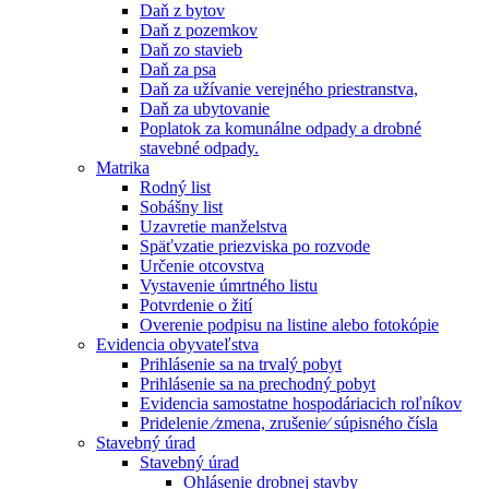
Daň z bytov
Daň z pozemkov
Daň zo stavieb
Daň za psa
Daň za užívanie verejného priestranstva,
Daň za ubytovanie
Poplatok za komunálne odpady a drobné
stavebné odpady.
Matrika
Rodný list
Sobášny list
Uzavretie manželstva
Späťvzatie priezviska po rozvode
Určenie otcovstva
Vystavenie úmrtného listu
Potvrdenie o žití
Overenie podpisu na listine alebo fotokópie
Evidencia obyvateľstva
Prihlásenie sa na trvalý pobyt
Prihlásenie sa na prechodný pobyt
Evidencia samostatne hospodáriacich roľníkov
Pridelenie ⁄zmena, zrušenie⁄ súpisného čísla
Stavebný úrad
Stavebný úrad
Ohlásenie drobnej stavby