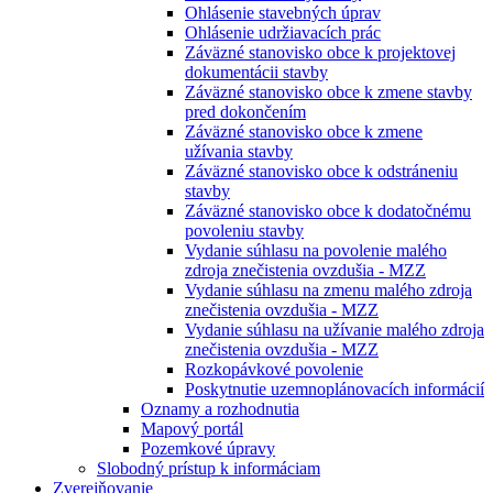
Ohlásenie stavebných úprav
Ohlásenie udržiavacích prác
Záväzné stanovisko obce k projektovej
dokumentácii stavby
Záväzné stanovisko obce k zmene stavby
pred dokončením
Záväzné stanovisko obce k zmene
užívania stavby
Záväzné stanovisko obce k odstráneniu
stavby
Záväzné stanovisko obce k dodatočnému
povoleniu stavby
Vydanie súhlasu na povolenie malého
zdroja znečistenia ovzdušia - MZZ
Vydanie súhlasu na zmenu malého zdroja
znečistenia ovzdušia - MZZ
Vydanie súhlasu na užívanie malého zdroja
znečistenia ovzdušia - MZZ
Rozkopávkové povolenie
Poskytnutie uzemnoplánovacích informácií
Oznamy a rozhodnutia
Mapový portál
Pozemkové úpravy
Slobodný prístup k informáciam
Zverejňovanie