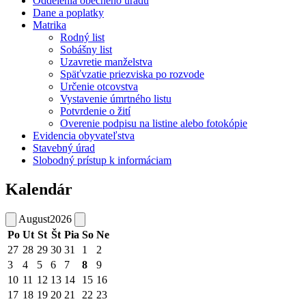
Oddelenia obecného úradu
Dane a poplatky
Matrika
Rodný list
Sobášny list
Uzavretie manželstva
Späťvzatie priezviska po rozvode
Určenie otcovstva
Vystavenie úmrtného listu
Potvrdenie o žití
Overenie podpisu na listine alebo fotokópie
Evidencia obyvateľstva
Stavebný úrad
Slobodný prístup k informáciam
Kalendár
August
2026
Po
Ut
St
Št
Pia
So
Ne
27
28
29
30
31
1
2
3
4
5
6
7
8
9
10
11
12
13
14
15
16
17
18
19
20
21
22
23