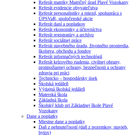
Referát matriky Matričný úrad Plavé Vozokany
Referát evidencie obyvateľstva
Referát personalistiky a miezd, spolupráca s
ÚPSVaR, spoločenské akcie
Referát daní a poplatkov
Referát ekonomiky a účtovníctva
Referát registratúry a archívu
Referát sociálnej práce
Referát stavebného úradu, životného prostredia,
školstva, obchodu a fondov
Referát informačných technológií
Referát krízového riadenia, civilnej obrany,
protipožiarnej ochrany, bezpečnosti a ochrany
zdravia pri práci
Technicko – hospodársky úsek
Školská jedáleň
Výdajná školská jedáleň
Materská škola
Základná škola
Školský klub pri Základnej škole Plavé
Vozokany
Dane a poplatky
Miestne dane a poplatky
Daň z nehnuteľností (daň z pozemkov, stavieb,
bytov)