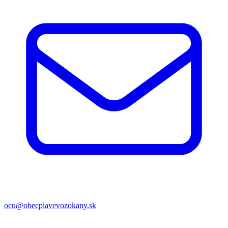
ocu@obecplavevozokany.sk