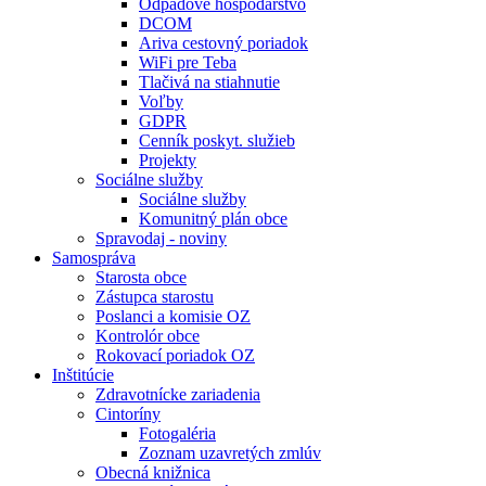
Odpadové hospodárstvo
DCOM
Ariva cestovný poriadok
WiFi pre Teba
Tlačivá na stiahnutie
Voľby
GDPR
Cenník poskyt. služieb
Projekty
Sociálne služby
Sociálne služby
Komunitný plán obce
Spravodaj - noviny
Samospráva
Starosta obce
Zástupca starostu
Poslanci a komisie OZ
Kontrolór obce
Rokovací poriadok OZ
Inštitúcie
Zdravotnícke zariadenia
Cintoríny
Fotogaléria
Zoznam uzavretých zmlúv
Obecná knižnica