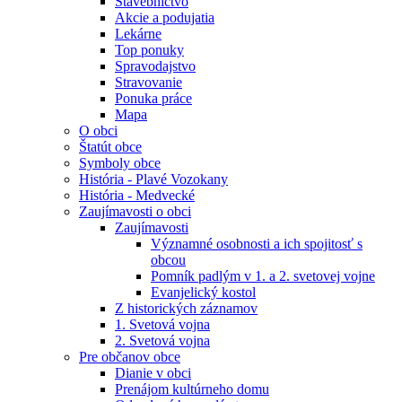
Stavebníctvo
Akcie a podujatia
Lekárne
Top ponuky
Spravodajstvo
Stravovanie
Ponuka práce
Mapa
O obci
Štatút obce
Symboly obce
História - Plavé Vozokany
História - Medvecké
Zaujímavosti o obci
Zaujímavosti
Významné osobnosti a ich spojitosť s
obcou
Pomník padlým v 1. a 2. svetovej vojne
Evanjelický kostol
Z historických záznamov
1. Svetová vojna
2. Svetová vojna
Pre občanov obce
Dianie v obci
Prenájom kultúrneho domu