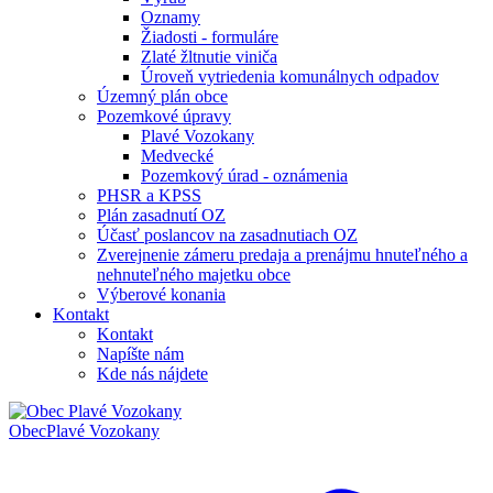
Oznamy
Žiadosti - formuláre
Zlaté žltnutie viniča
Úroveň vytriedenia komunálnych odpadov
Územný plán obce
Pozemkové úpravy
Plavé Vozokany
Medvecké
Pozemkový úrad - oznámenia
PHSR a KPSS
Plán zasadnutí OZ
Účasť poslancov na zasadnutiach OZ
Zverejnenie zámeru predaja a prenájmu hnuteľného a
nehnuteľného majetku obce
Výberové konania
Kontakt
Kontakt
Napíšte nám
Kde nás nájdete
Obec
Plavé Vozokany