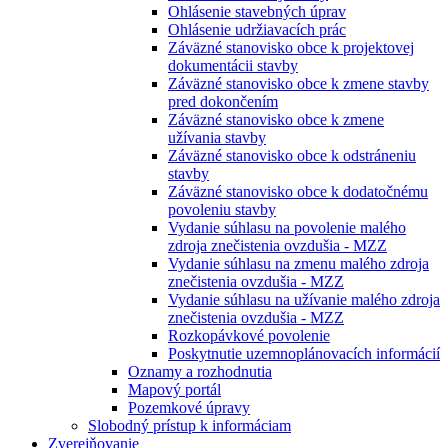
Ohlásenie stavebných úprav
Ohlásenie udržiavacích prác
Záväzné stanovisko obce k projektovej
dokumentácii stavby
Záväzné stanovisko obce k zmene stavby
pred dokončením
Záväzné stanovisko obce k zmene
užívania stavby
Záväzné stanovisko obce k odstráneniu
stavby
Záväzné stanovisko obce k dodatočnému
povoleniu stavby
Vydanie súhlasu na povolenie malého
zdroja znečistenia ovzdušia - MZZ
Vydanie súhlasu na zmenu malého zdroja
znečistenia ovzdušia - MZZ
Vydanie súhlasu na užívanie malého zdroja
znečistenia ovzdušia - MZZ
Rozkopávkové povolenie
Poskytnutie uzemnoplánovacích informácií
Oznamy a rozhodnutia
Mapový portál
Pozemkové úpravy
Slobodný prístup k informáciam
Zverejňovanie