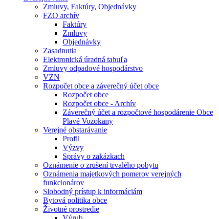
Zmluvy, Faktúry, Objednávky
FZO archív
Faktúry
Zmluvy
Objednávky
Zasadnutia
Elektronická úradná tabuľa
Zmluvy odpadové hospodárstvo
VZN
Rozpočet obce a záverečný účet obce
Rozpočet obce
Rozpočet obce - Archív
Záverečný účet a rozpočtové hospodárenie Obce
Plavé Vozokany
Verejné obstarávanie
Profil
Výzvy
Správy o zakázkach
Oznámenie o zrušení trvalého pobytu
Oznámenia majetkových pomerov verejných
funkcionárov
Slobodný prístup k informáciám
Bytová politika obce
Životné prostredie
Výrub