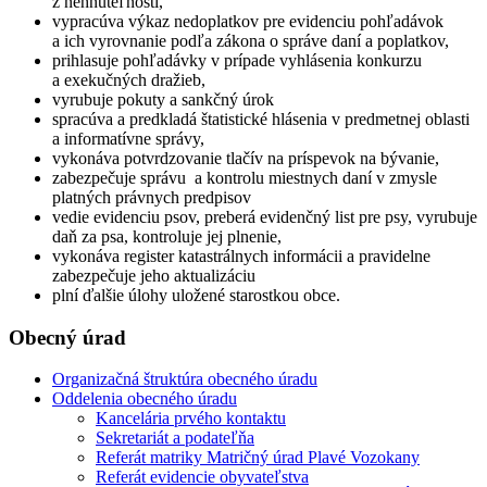
z nehnuteľnosti,
vypracúva výkaz nedoplatkov pre evidenciu pohľadávok
a ich vyrovnanie podľa zákona o správe daní a poplatkov,
prihlasuje pohľadávky v prípade vyhlásenia konkurzu
a exekučných dražieb,
vyrubuje pokuty a sankčný úrok
spracúva a predkladá štatistické hlásenia v predmetnej oblasti
a informatívne správy,
vykonáva potvrdzovanie tlačív na príspevok na bývanie,
zabezpečuje správu a kontrolu miestnych daní v zmysle
platných právnych predpisov
vedie evidenciu psov, preberá evidenčný list pre psy, vyrubuje
daň za psa, kontroluje jej plnenie,
vykonáva register katastrálnych informácii a pravidelne
zabezpečuje jeho aktualizáciu
plní ďalšie úlohy uložené starostkou obce.
Obecný úrad
Organizačná štruktúra obecného úradu
Oddelenia obecného úradu
Kancelária prvého kontaktu
Sekretariát a podateľňa
Referát matriky Matričný úrad Plavé Vozokany
Referát evidencie obyvateľstva