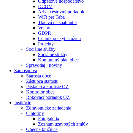
Odpadové hospodárstvo
DCOM
Ariva cestovný poriadok
WiFi pre Teba
Tlačivá na stiahnutie
Voľby
GDPR
Cenník poskyt. služieb
Projekty
Sociálne služby
Sociálne služby
Komunitný plán obce
Spravodaj - noviny
Samospráva
Starosta obce
Zástupca starostu
Poslanci a komisie OZ
Kontrolór obce
Rokovací poriadok OZ
Inštitúcie
Zdravotnícke zariadenia
Cintoríny
Fotogaléria
Zoznam uzavretých zmlúv
Obecná knižnica