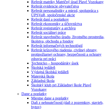
Referát matriky Matričný úrad Plavé Vozokany
Referát evidencie obyvateľstva
Referát personalistiky a miezd, spolupráca s
ÚPSVaR, spoločenské akcie
Referát daní a poplatkov
Referát ekonomiky a účtovníctva
Referát registratúry a archívu
Referát sociálnej práce
Referát stavebného úradu, životného prostredia,
školstva, obchodu a fondov
Referát informačných technológií
Referát krízového riadenia, civilnej obrany,
protipožiarnej ochrany, bezpečnosti a ochrany
zdravia pri práci
Technicko – hospodársky úsek
Školská jedáleň
Výdajná školská jedáleň
Materská škola
Základná škola
Školský klub pri Základnej škole Plavé
Vozokany
Dane a poplatky
Miestne dane a poplatky
Daň z nehnuteľností (daň z pozemkov, stavieb,
bytov)