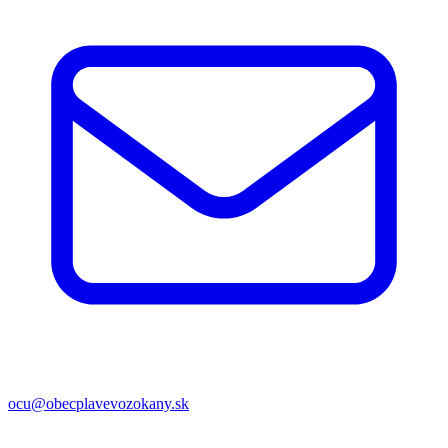
ocu@obecplavevozokany.sk