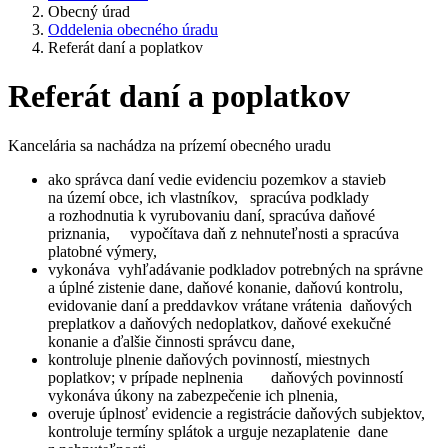
Obecný úrad
Oddelenia obecného úradu
Referát daní a poplatkov
Referát daní a poplatkov
Kancelária sa nachádza na prízemí obecného uradu
ako správca daní vedie evidenciu pozemkov a stavieb
na území obce, ich vlastníkov, spracúva podklady
a rozhodnutia k vyrubovaniu daní, spracúva daňové
priznania, vypočítava daň z nehnuteľnosti a spracúva
platobné výmery,
vykonáva vyhľadávanie podkladov potrebných na správne
a úplné zistenie dane, daňové konanie, daňovú kontrolu,
evidovanie daní a preddavkov vrátane vrátenia daňových
preplatkov a daňových nedoplatkov, daňové exekučné
konanie a ďalšie činnosti správcu dane,
kontroluje plnenie daňových povinností, miestnych
poplatkov; v prípade neplnenia daňových povinností
vykonáva úkony na zabezpečenie ich plnenia,
overuje úplnosť evidencie a registrácie daňových subjektov,
kontroluje termíny splátok a urguje nezaplatenie dane