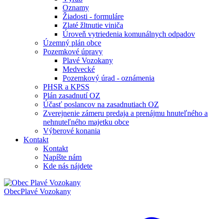
Oznamy
Žiadosti - formuláre
Zlaté žltnutie viniča
Úroveň vytriedenia komunálnych odpadov
Územný plán obce
Pozemkové úpravy
Plavé Vozokany
Medvecké
Pozemkový úrad - oznámenia
PHSR a KPSS
Plán zasadnutí OZ
Účasť poslancov na zasadnutiach OZ
Zverejnenie zámeru predaja a prenájmu hnuteľného a
nehnuteľného majetku obce
Výberové konania
Kontakt
Kontakt
Napíšte nám
Kde nás nájdete
Obec
Plavé Vozokany