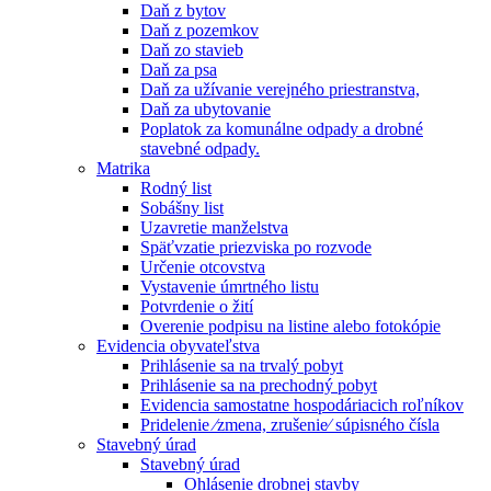
Daň z bytov
Daň z pozemkov
Daň zo stavieb
Daň za psa
Daň za užívanie verejného priestranstva,
Daň za ubytovanie
Poplatok za komunálne odpady a drobné
stavebné odpady.
Matrika
Rodný list
Sobášny list
Uzavretie manželstva
Späťvzatie priezviska po rozvode
Určenie otcovstva
Vystavenie úmrtného listu
Potvrdenie o žití
Overenie podpisu na listine alebo fotokópie
Evidencia obyvateľstva
Prihlásenie sa na trvalý pobyt
Prihlásenie sa na prechodný pobyt
Evidencia samostatne hospodáriacich roľníkov
Pridelenie ⁄zmena, zrušenie⁄ súpisného čísla
Stavebný úrad
Stavebný úrad
Ohlásenie drobnej stavby