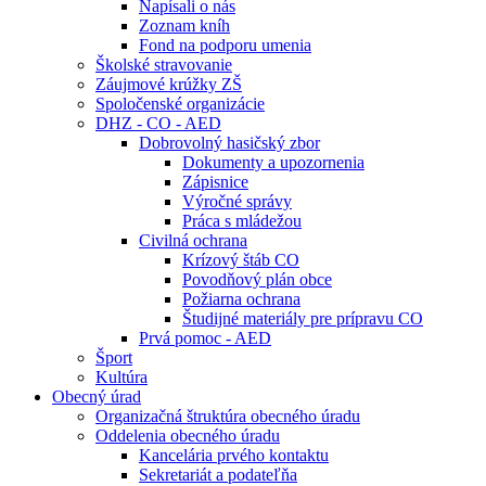
Napísali o nás
Zoznam kníh
Fond na podporu umenia
Školské stravovanie
Záujmové krúžky ZŠ
Spoločenské organizácie
DHZ - CO - AED
Dobrovolný hasičský zbor
Dokumenty a upozornenia
Zápisnice
Výročné správy
Práca s mládežou
Civilná ochrana
Krízový štáb CO
Povodňový plán obce
Požiarna ochrana
Študijné materiály pre prípravu CO
Prvá pomoc - AED
Šport
Kultúra
Obecný úrad
Organizačná štruktúra obecného úradu
Oddelenia obecného úradu
Kancelária prvého kontaktu
Sekretariát a podateľňa