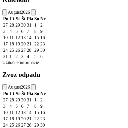
August
2026
Po
Ut
St
Št
Pia
So
Ne
27
28
29
30
31
1
2
3
4
5
6
7
8
9
10
11
12
13
14
15
16
17
18
19
20
21
22
23
24
25
26
27
28
29
30
31
1
2
3
4
5
6
Užitočné informácie
Zvoz odpadu
August
2026
Po
Ut
St
Št
Pia
So
Ne
27
28
29
30
31
1
2
3
4
5
6
7
8
9
10
11
12
13
14
15
16
17
18
19
20
21
22
23
24
25
26
27
28
29
30