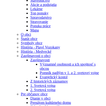
Stavebníctvo
Akcie a podujatia
Lekárne
Top ponuky
Spravodajstvo
Stravovanie
Ponuka práce
Mapa
O obci
Štatút obce
Symboly obce
História - Plavé Vozokany
História - Medvecké
Zaujímavosti o obci
Zaujímavosti
Významné osobnosti a ich spojitosť s
obcou
Pomník padlým v 1. a 2. svetovej vojne
Evanjelický kostol
Z historických záznamov
1. Svetová vojna
2. Svetová vojna
Pre občanov obce
Dianie v obci
Prenájom kultúrneho domu