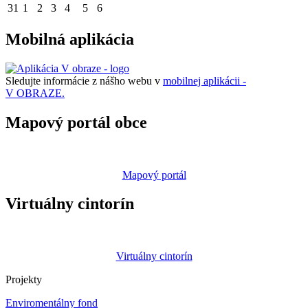
31
1
2
3
4
5
6
Mobilná aplikácia
Sledujte informácie z nášho webu v
mobilnej aplikácii -
V OBRAZE.
Mapový portál obce
Mapový portál
Virtuálny cintorín
Virtuálny cintorín
Projekty
Enviromentálny fond