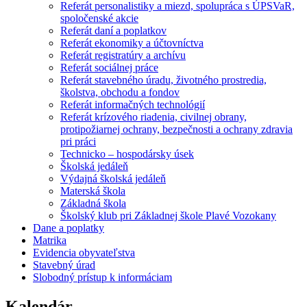
Referát personalistiky a miezd, spolupráca s ÚPSVaR,
spoločenské akcie
Referát daní a poplatkov
Referát ekonomiky a účtovníctva
Referát registratúry a archívu
Referát sociálnej práce
Referát stavebného úradu, životného prostredia,
školstva, obchodu a fondov
Referát informačných technológií
Referát krízového riadenia, civilnej obrany,
protipožiarnej ochrany, bezpečnosti a ochrany zdravia
pri práci
Technicko – hospodársky úsek
Školská jedáleň
Výdajná školská jedáleň
Materská škola
Základná škola
Školský klub pri Základnej škole Plavé Vozokany
Dane a poplatky
Matrika
Evidencia obyvateľstva
Stavebný úrad
Slobodný prístup k informáciam
Kalendár