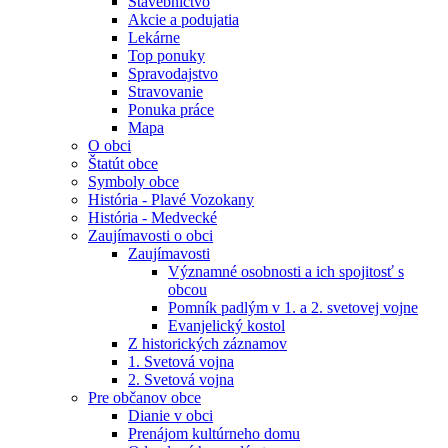
Stavebníctvo
Akcie a podujatia
Lekárne
Top ponuky
Spravodajstvo
Stravovanie
Ponuka práce
Mapa
O obci
Štatút obce
Symboly obce
História - Plavé Vozokany
História - Medvecké
Zaujímavosti o obci
Zaujímavosti
Významné osobnosti a ich spojitosť s
obcou
Pomník padlým v 1. a 2. svetovej vojne
Evanjelický kostol
Z historických záznamov
1. Svetová vojna
2. Svetová vojna
Pre občanov obce
Dianie v obci
Prenájom kultúrneho domu