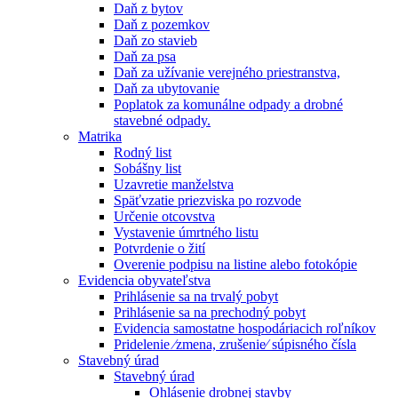
Daň z bytov
Daň z pozemkov
Daň zo stavieb
Daň za psa
Daň za užívanie verejného priestranstva,
Daň za ubytovanie
Poplatok za komunálne odpady a drobné
stavebné odpady.
Matrika
Rodný list
Sobášny list
Uzavretie manželstva
Späťvzatie priezviska po rozvode
Určenie otcovstva
Vystavenie úmrtného listu
Potvrdenie o žití
Overenie podpisu na listine alebo fotokópie
Evidencia obyvateľstva
Prihlásenie sa na trvalý pobyt
Prihlásenie sa na prechodný pobyt
Evidencia samostatne hospodáriacich roľníkov
Pridelenie ⁄zmena, zrušenie⁄ súpisného čísla
Stavebný úrad
Stavebný úrad
Ohlásenie drobnej stavby