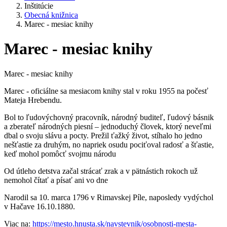
Inštitúcie
Obecná knižnica
Marec - mesiac knihy
Marec - mesiac knihy
Marec - mesiac knihy
Marec - oficiálne sa mesiacom knihy stal v roku 1955 na počesť
Mateja Hrebendu.
Bol to ľudovýchovný pracovník, národný buditeľ, ľudový básnik
a zberateľ národných piesní – jednoduchý človek, ktorý neveľmi
dbal o svoju slávu a pocty. Prežil ťažký život, stíhalo ho jedno
nešťastie za druhým, no napriek osudu pociťoval radosť a šťastie,
keď mohol pomôcť svojmu národu
Od útleho detstva začal strácať zrak a v pätnástich rokoch už
nemohol čítať a písať ani vo dne
Narodil sa 10. marca 1796 v Rimavskej Píle, naposledy vydýchol
v Hačave 16.10.1880.
Viac na:
https://mesto.hnusta.sk/navstevnik/osobnosti-mesta-