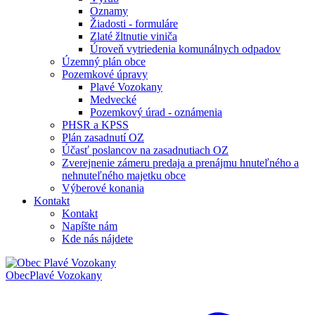
Oznamy
Žiadosti - formuláre
Zlaté žltnutie viniča
Úroveň vytriedenia komunálnych odpadov
Územný plán obce
Pozemkové úpravy
Plavé Vozokany
Medvecké
Pozemkový úrad - oznámenia
PHSR a KPSS
Plán zasadnutí OZ
Účasť poslancov na zasadnutiach OZ
Zverejnenie zámeru predaja a prenájmu hnuteľného a
nehnuteľného majetku obce
Výberové konania
Kontakt
Kontakt
Napíšte nám
Kde nás nájdete
Obec
Plavé Vozokany