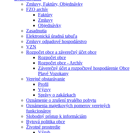
Zmluvy, Faktúry, Objednávky
FZO archív
Faktúry
Zmluvy
Objednávky
Zasadnutia
Elektronická úradná tabuľa
Zmluvy odpadové hospodárstvo
VZN
Rozpočet obce a záverečný účet obce
Rozpočet obce
Rozpočet obce - Archív
Záverečný účet a rozpočtové hospodárenie Obce
Plavé Vozokany
Verejné obstarávanie
Profil
Výzvy
Správy o zakázkach
Oznámenie o zrušení trvalého pobytu
Oznámenia majetkových pomerov verejných
funkcionárov
Slobodný prístup k informáciám
Bytová politika obce
Životné prostredie
Výrub