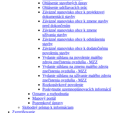
Ohlásenie stavebných úprav
Ohlásenie udržiavacích prác
Záväzné stanovisko obce k projektovej
dokumentácii stavby
Záväzné stanovisko obce k zmene stavby
pred dokončením
Záväzné stanovisko obce k zmene
užívania stavby
Záväzné stanovisko obce k odstráneniu
stavby
Záväzné stanovisko obce k dodatočnému
povoleniu stavby
Vydanie súhlasu na povolenie malého
zdroja znečistenia ovzdušia - MZZ
Vydanie súhlasu na zmenu malého zdroja
znečistenia ovzdušia - MZZ
Vydanie súhlasu na užívanie malého zdroja
znečistenia ovzdušia - MZZ
Rozkopávkové povolenie
Poskytnutie uzemnoplánovacích informácií
Oznamy a rozhodnutia
Mapový portál
Pozemkové úpravy
Slobodný prístup k informáciam
Zverejňovanie