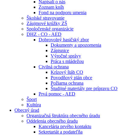
Napísali o nás
Zoznam kníh
Fond na podporu umenia
Školské stravovanie
Záujmové krúžky ZŠ
Spoločenské organizácie
DHZ - CO - AED
Dobrovolný hasičský zbor
Dokumenty a upozornenia
Zápisnice
Výročné správy
Práca s mládežou
Civilná ochrana
Krízový štáb CO
Povodňový plán obce
Požiarna ochrana
Študijné materiály pre prípravu CO
Prvá pomoc - AED
Šport
Kultúra
Obecný úrad
Organizačná štruktúra obecného úradu
Oddelenia obecného úradu
Kancelária prvého kontaktu
Sekretariát a podateľňa