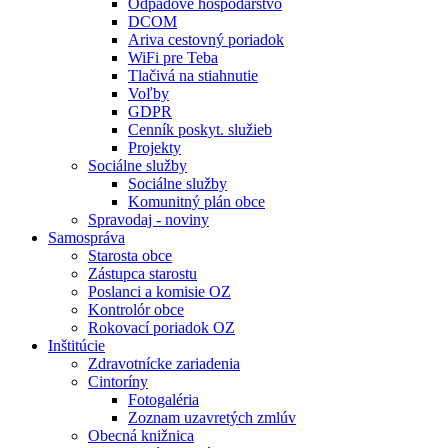
Odpadové hospodárstvo
DCOM
Ariva cestovný poriadok
WiFi pre Teba
Tlačivá na stiahnutie
Voľby
GDPR
Cenník poskyt. služieb
Projekty
Sociálne služby
Sociálne služby
Komunitný plán obce
Spravodaj - noviny
Samospráva
Starosta obce
Zástupca starostu
Poslanci a komisie OZ
Kontrolór obce
Rokovací poriadok OZ
Inštitúcie
Zdravotnícke zariadenia
Cintoríny
Fotogaléria
Zoznam uzavretých zmlúv
Obecná knižnica