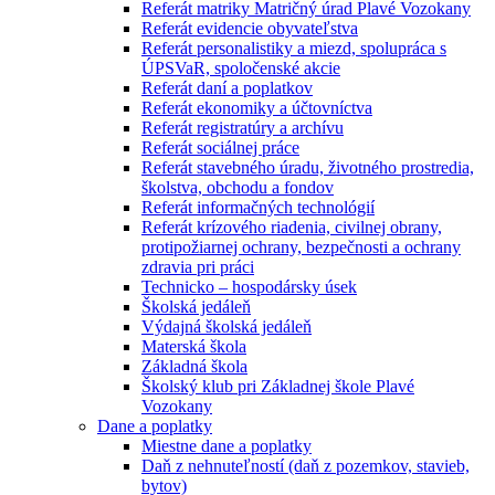
Referát matriky Matričný úrad Plavé Vozokany
Referát evidencie obyvateľstva
Referát personalistiky a miezd, spolupráca s
ÚPSVaR, spoločenské akcie
Referát daní a poplatkov
Referát ekonomiky a účtovníctva
Referát registratúry a archívu
Referát sociálnej práce
Referát stavebného úradu, životného prostredia,
školstva, obchodu a fondov
Referát informačných technológií
Referát krízového riadenia, civilnej obrany,
protipožiarnej ochrany, bezpečnosti a ochrany
zdravia pri práci
Technicko – hospodársky úsek
Školská jedáleň
Výdajná školská jedáleň
Materská škola
Základná škola
Školský klub pri Základnej škole Plavé
Vozokany
Dane a poplatky
Miestne dane a poplatky
Daň z nehnuteľností (daň z pozemkov, stavieb,
bytov)