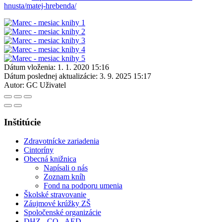
hnusta/matej-hrebenda/
Dátum vloženia:
1. 1. 2020 15:16
Dátum poslednej aktualizácie:
3. 9. 2025 15:17
Autor:
GC Uživatel
Inštitúcie
Zdravotnícke zariadenia
Cintoríny
Obecná knižnica
Napísali o nás
Zoznam kníh
Fond na podporu umenia
Školské stravovanie
Záujmové krúžky ZŠ
Spoločenské organizácie
DHZ - CO - AED