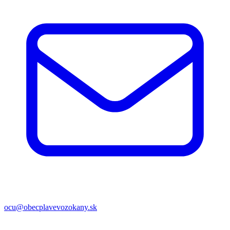
ocu@obecplavevozokany.sk