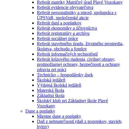
Referát matriky Matričný úrad Plavé Vozokany
Referát evidencie obyvateľstva
Referát personalistiky a miezd, spolupráca s
ÚPSVaR, spoločenské akcie
Referát daní a poplatkov
Referát ekonomiky a účtovníctva
Referát registratúry a archívu
Referát sociálnej práce
Referát stavebného úradu, životného prostredia,
školstva, obchodu a fondov
Referát informačných technológií
Referát krízového riadenia, civilnej obrany,
protipožiarnej ochrany, bezpečnosti a ochrany
zdravia pri práci
Technicko – hospodársky úsek
Školská jedáleň
Výdajná školská jedáleň
Materská škola
Základná škola
Školský klub pri Základnej škole Plavé
Vozokany
Dane a poplatky
Miestne dane a poplatky
Daň z nehnuteľností (daň z pozemkov, stavieb,
bytov)