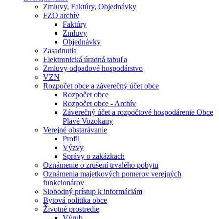
Zmluvy, Faktúry, Objednávky
FZO archív
Faktúry
Zmluvy
Objednávky
Zasadnutia
Elektronická úradná tabuľa
Zmluvy odpadové hospodárstvo
VZN
Rozpočet obce a záverečný účet obce
Rozpočet obce
Rozpočet obce - Archív
Záverečný účet a rozpočtové hospodárenie Obce
Plavé Vozokany
Verejné obstarávanie
Profil
Výzvy
Správy o zakázkach
Oznámenie o zrušení trvalého pobytu
Oznámenia majetkových pomerov verejných
funkcionárov
Slobodný prístup k informáciám
Bytová politika obce
Životné prostredie
Výrub