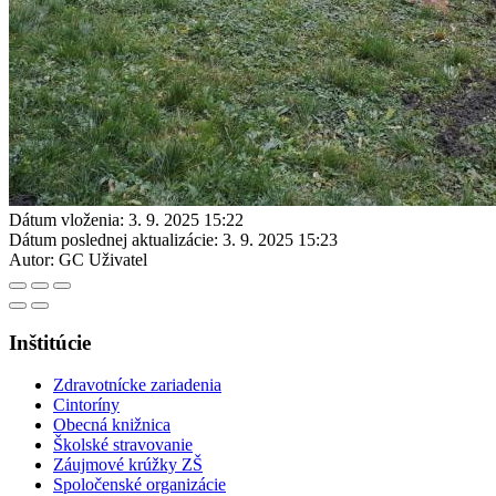
Dátum vloženia:
3. 9. 2025 15:22
Dátum poslednej aktualizácie:
3. 9. 2025 15:23
Autor:
GC Uživatel
Inštitúcie
Zdravotnícke zariadenia
Cintoríny
Obecná knižnica
Školské stravovanie
Záujmové krúžky ZŠ
Spoločenské organizácie