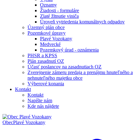
Oznamy
Žiadosti - formuláre
Zlaté žltnutie viniča
Úroveň vytriedenia komunálnych odpadov
Územný plán obce
Pozemkové úpravy
Plavé Vozokany
Medvecké
Pozemkový úrad - oznámenia
PHSR a KPSS
Plán zasadnutí OZ
Účasť poslancov na zasadnutiach OZ
Zverejnenie zámeru predaja a prenájmu hnuteľného a
nehnuteľného majetku obce
Výberové konania
Kontakt
Kontakt
Napíšte nám
Kde nás nájdete
Obec
Plavé Vozokany