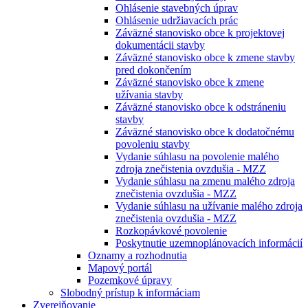
Ohlásenie stavebných úprav
Ohlásenie udržiavacích prác
Záväzné stanovisko obce k projektovej
dokumentácii stavby
Záväzné stanovisko obce k zmene stavby
pred dokončením
Záväzné stanovisko obce k zmene
užívania stavby
Záväzné stanovisko obce k odstráneniu
stavby
Záväzné stanovisko obce k dodatočnému
povoleniu stavby
Vydanie súhlasu na povolenie malého
zdroja znečistenia ovzdušia - MZZ
Vydanie súhlasu na zmenu malého zdroja
znečistenia ovzdušia - MZZ
Vydanie súhlasu na užívanie malého zdroja
znečistenia ovzdušia - MZZ
Rozkopávkové povolenie
Poskytnutie uzemnoplánovacích informácií
Oznamy a rozhodnutia
Mapový portál
Pozemkové úpravy
Slobodný prístup k informáciam
Zverejňovanie