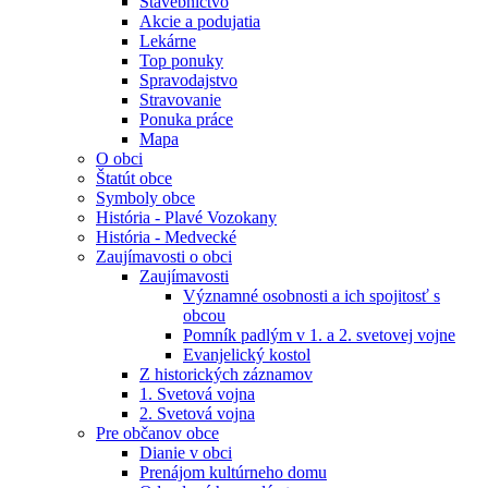
Stavebníctvo
Akcie a podujatia
Lekárne
Top ponuky
Spravodajstvo
Stravovanie
Ponuka práce
Mapa
O obci
Štatút obce
Symboly obce
História - Plavé Vozokany
História - Medvecké
Zaujímavosti o obci
Zaujímavosti
Významné osobnosti a ich spojitosť s
obcou
Pomník padlým v 1. a 2. svetovej vojne
Evanjelický kostol
Z historických záznamov
1. Svetová vojna
2. Svetová vojna
Pre občanov obce
Dianie v obci
Prenájom kultúrneho domu