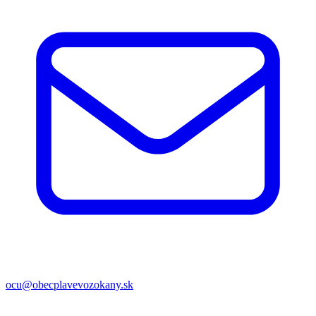
ocu@obecplavevozokany.sk