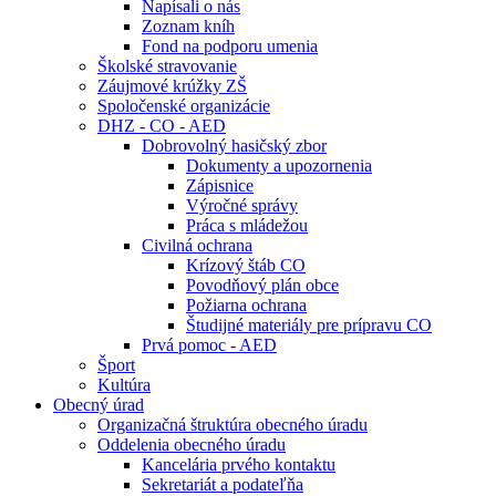
Napísali o nás
Zoznam kníh
Fond na podporu umenia
Školské stravovanie
Záujmové krúžky ZŠ
Spoločenské organizácie
DHZ - CO - AED
Dobrovolný hasičský zbor
Dokumenty a upozornenia
Zápisnice
Výročné správy
Práca s mládežou
Civilná ochrana
Krízový štáb CO
Povodňový plán obce
Požiarna ochrana
Študijné materiály pre prípravu CO
Prvá pomoc - AED
Šport
Kultúra
Obecný úrad
Organizačná štruktúra obecného úradu
Oddelenia obecného úradu
Kancelária prvého kontaktu
Sekretariát a podateľňa