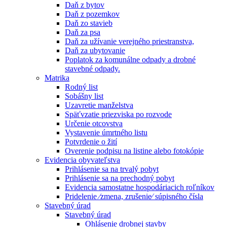
Daň z bytov
Daň z pozemkov
Daň zo stavieb
Daň za psa
Daň za užívanie verejného priestranstva,
Daň za ubytovanie
Poplatok za komunálne odpady a drobné
stavebné odpady.
Matrika
Rodný list
Sobášny list
Uzavretie manželstva
Späťvzatie priezviska po rozvode
Určenie otcovstva
Vystavenie úmrtného listu
Potvrdenie o žití
Overenie podpisu na listine alebo fotokópie
Evidencia obyvateľstva
Prihlásenie sa na trvalý pobyt
Prihlásenie sa na prechodný pobyt
Evidencia samostatne hospodáriacich roľníkov
Pridelenie ⁄zmena, zrušenie⁄ súpisného čísla
Stavebný úrad
Stavebný úrad
Ohlásenie drobnej stavby