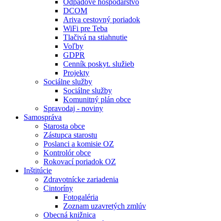
Odpadové hospodárstvo
DCOM
Ariva cestovný poriadok
WiFi pre Teba
Tlačivá na stiahnutie
Voľby
GDPR
Cenník poskyt. služieb
Projekty
Sociálne služby
Sociálne služby
Komunitný plán obce
Spravodaj - noviny
Samospráva
Starosta obce
Zástupca starostu
Poslanci a komisie OZ
Kontrolór obce
Rokovací poriadok OZ
Inštitúcie
Zdravotnícke zariadenia
Cintoríny
Fotogaléria
Zoznam uzavretých zmlúv
Obecná knižnica