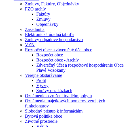
Zmluvy, Faktúry, Objednávky
FZO archív
Faktúry
Zmluvy
Objednávky
Zasadnutia
Elektronická úradná tabuľa
Zmluvy odpadové hospodárstvo
VZN
Rozpočet obce a záverečný účet obce
Rozpočet obce
Rozpočet obce - Archív
Záverečný účet a rozpočtové hospodárenie Obce
Plavé Vozokany
Verejné obstarávanie
Profil
Výzvy
Správy o zakázkach
Oznámenie o zrušení trvalého pobytu
Oznámenia majetkových pomerov verejných
funkcionárov
Slobodný prístup k informáciám
Bytová politika obce
Životné prostredie
Výrub