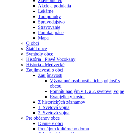
Stavebníctvo
Akcie a podujatia
Lekárne
Top ponuky
Spravodajstvo
Stravovanie
Ponuka práce
Mapa
O obci
Štatút obce
Symboly obce
História - Plavé Vozokany
História - Medvecké
Zaujímavosti o obci
Zaujímavosti
Významné osobnosti a ich spojitosť s
obcou
Pomník padlým v 1. a 2. svetovej vojne
Evanjelický kostol
Z historických záznamov
1. Svetová vojna
2. Svetová vojna
Pre občanov obce
Dianie v obci
Prenájom kultúrneho domu