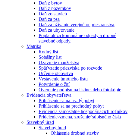
Daň z bytov
Daň z pozemkov
Daň zo stavieb
Daň za psa
Daň za užívanie verejného priestranstva,
Daň za ubytovanie
Poplatok za komunálne odpady a drobné
stavebné odpady.
Matrika
Rodný list
Sobášny list
Uzavretie manželstva
Späťvzatie priezviska po rozvode
Určenie otcovstva
Vystavenie úmrtného listu
Potvrdenie o žití
Overenie podpisu na listine alebo fotokópie
Evidencia obyvateľstva
Prihlásenie sa na trvalý pobyt
Prihlásenie sa na prechodný pobyt
Evidencia samostatne hospodáriacich roľníkov
Pridelenie ⁄zmena, zrušenie⁄ súpisného čísla
Stavebný úrad
Stavebný úrad
Ohlásenie drobnej stavby