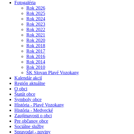
Fotogaléria
Rok 2026
Rok 2025
Rok 2024
Rok 2023
Rok 2022
Rok 2021
Rok 2020
Rok 2018
Rok 2017
Rok 2016
Rok 2014
Rok 2010
ŠK Slovan Plavé Vozokany
Kalendár akcií
Región aktuálne
O obci
Štatút obce
Symboly obce
História - Plavé Vozokany
História - Medvecké
Zaujímavosti o obci
Pre občanov obce
Sociálne služby
Spravodaj - noviny