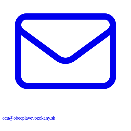
ocu@obecplavevozokany.sk