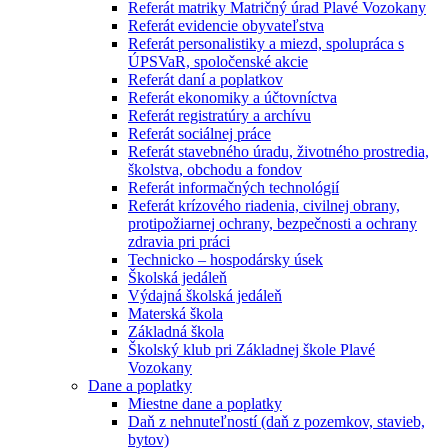
Referát matriky Matričný úrad Plavé Vozokany
Referát evidencie obyvateľstva
Referát personalistiky a miezd, spolupráca s
ÚPSVaR, spoločenské akcie
Referát daní a poplatkov
Referát ekonomiky a účtovníctva
Referát registratúry a archívu
Referát sociálnej práce
Referát stavebného úradu, životného prostredia,
školstva, obchodu a fondov
Referát informačných technológií
Referát krízového riadenia, civilnej obrany,
protipožiarnej ochrany, bezpečnosti a ochrany
zdravia pri práci
Technicko – hospodársky úsek
Školská jedáleň
Výdajná školská jedáleň
Materská škola
Základná škola
Školský klub pri Základnej škole Plavé
Vozokany
Dane a poplatky
Miestne dane a poplatky
Daň z nehnuteľností (daň z pozemkov, stavieb,
bytov)