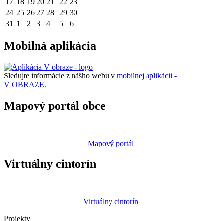
17
18
19
20
21
22
23
24
25
26
27
28
29
30
31
1
2
3
4
5
6
Mobilná aplikácia
Sledujte informácie z nášho webu v
mobilnej aplikácii -
V OBRAZE.
Mapový portál obce
Mapový portál
Virtuálny cintorín
Virtuálny cintorín
Projekty