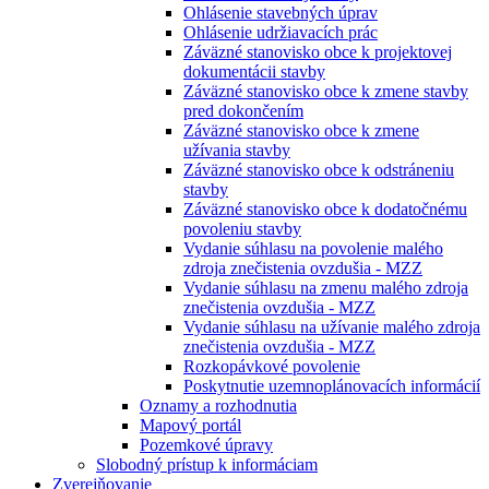
Ohlásenie stavebných úprav
Ohlásenie udržiavacích prác
Záväzné stanovisko obce k projektovej
dokumentácii stavby
Záväzné stanovisko obce k zmene stavby
pred dokončením
Záväzné stanovisko obce k zmene
užívania stavby
Záväzné stanovisko obce k odstráneniu
stavby
Záväzné stanovisko obce k dodatočnému
povoleniu stavby
Vydanie súhlasu na povolenie malého
zdroja znečistenia ovzdušia - MZZ
Vydanie súhlasu na zmenu malého zdroja
znečistenia ovzdušia - MZZ
Vydanie súhlasu na užívanie malého zdroja
znečistenia ovzdušia - MZZ
Rozkopávkové povolenie
Poskytnutie uzemnoplánovacích informácií
Oznamy a rozhodnutia
Mapový portál
Pozemkové úpravy
Slobodný prístup k informáciam
Zverejňovanie