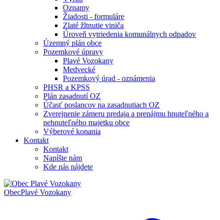
Oznamy
Žiadosti - formuláre
Zlaté žltnutie viniča
Úroveň vytriedenia komunálnych odpadov
Územný plán obce
Pozemkové úpravy
Plavé Vozokany
Medvecké
Pozemkový úrad - oznámenia
PHSR a KPSS
Plán zasadnutí OZ
Účasť poslancov na zasadnutiach OZ
Zverejnenie zámeru predaja a prenájmu hnuteľného a
nehnuteľného majetku obce
Výberové konania
Kontakt
Kontakt
Napíšte nám
Kde nás nájdete
Obec
Plavé Vozokany