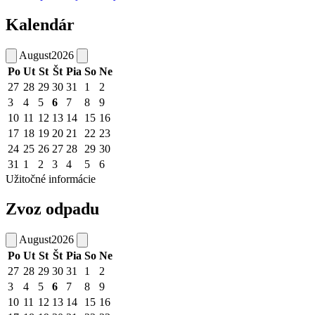
Kalendár
August
2026
Po
Ut
St
Št
Pia
So
Ne
27
28
29
30
31
1
2
3
4
5
6
7
8
9
10
11
12
13
14
15
16
17
18
19
20
21
22
23
24
25
26
27
28
29
30
31
1
2
3
4
5
6
Užitočné informácie
Zvoz odpadu
August
2026
Po
Ut
St
Št
Pia
So
Ne
27
28
29
30
31
1
2
3
4
5
6
7
8
9
10
11
12
13
14
15
16