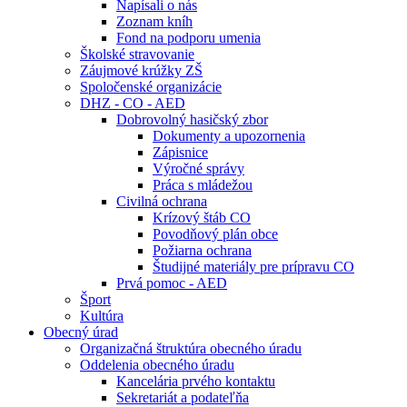
Napísali o nás
Zoznam kníh
Fond na podporu umenia
Školské stravovanie
Záujmové krúžky ZŠ
Spoločenské organizácie
DHZ - CO - AED
Dobrovolný hasičský zbor
Dokumenty a upozornenia
Zápisnice
Výročné správy
Práca s mládežou
Civilná ochrana
Krízový štáb CO
Povodňový plán obce
Požiarna ochrana
Študijné materiály pre prípravu CO
Prvá pomoc - AED
Šport
Kultúra
Obecný úrad
Organizačná štruktúra obecného úradu
Oddelenia obecného úradu
Kancelária prvého kontaktu
Sekretariát a podateľňa