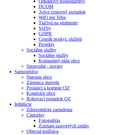
Odpadové hospodárstvo
DCOM
Ariva cestovný poriadok
WiFi pre Teba
Tlačivá na stiahnutie
Voľby
GDPR
Cenník poskyt. služieb
Projekty
Sociálne služby
Sociálne služby
Komunitný plán obce
Spravodaj - noviny
Samospráva
Starosta obce
Zástupca starostu
Poslanci a komisie OZ
Kontrolór obce
Rokovací poriadok OZ
Inštitúcie
Zdravotnícke zariadenia
Cintoríny
Fotogaléria
Zoznam uzavretých zmlúv
Obecná knižnica