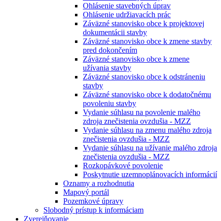
Ohlásenie stavebných úprav
Ohlásenie udržiavacích prác
Záväzné stanovisko obce k projektovej
dokumentácii stavby
Záväzné stanovisko obce k zmene stavby
pred dokončením
Záväzné stanovisko obce k zmene
užívania stavby
Záväzné stanovisko obce k odstráneniu
stavby
Záväzné stanovisko obce k dodatočnému
povoleniu stavby
Vydanie súhlasu na povolenie malého
zdroja znečistenia ovzdušia - MZZ
Vydanie súhlasu na zmenu malého zdroja
znečistenia ovzdušia - MZZ
Vydanie súhlasu na užívanie malého zdroja
znečistenia ovzdušia - MZZ
Rozkopávkové povolenie
Poskytnutie uzemnoplánovacích informácií
Oznamy a rozhodnutia
Mapový portál
Pozemkové úpravy
Slobodný prístup k informáciam
Zverejňovanie