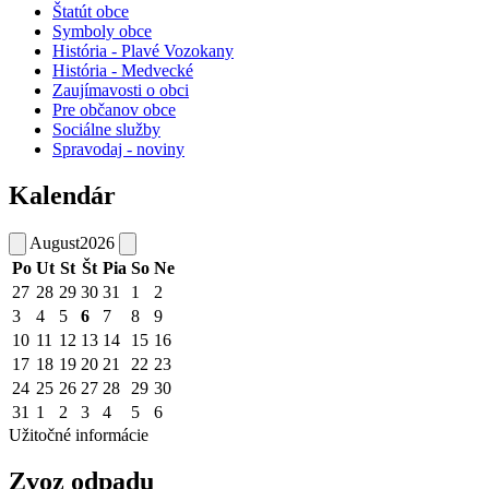
Štatút obce
Symboly obce
História - Plavé Vozokany
História - Medvecké
Zaujímavosti o obci
Pre občanov obce
Sociálne služby
Spravodaj - noviny
Kalendár
August
2026
Po
Ut
St
Št
Pia
So
Ne
27
28
29
30
31
1
2
3
4
5
6
7
8
9
10
11
12
13
14
15
16
17
18
19
20
21
22
23
24
25
26
27
28
29
30
31
1
2
3
4
5
6
Užitočné informácie
Zvoz odpadu