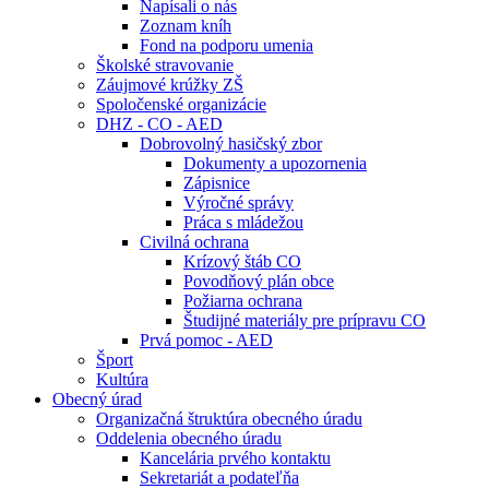
Napísali o nás
Zoznam kníh
Fond na podporu umenia
Školské stravovanie
Záujmové krúžky ZŠ
Spoločenské organizácie
DHZ - CO - AED
Dobrovolný hasičský zbor
Dokumenty a upozornenia
Zápisnice
Výročné správy
Práca s mládežou
Civilná ochrana
Krízový štáb CO
Povodňový plán obce
Požiarna ochrana
Študijné materiály pre prípravu CO
Prvá pomoc - AED
Šport
Kultúra
Obecný úrad
Organizačná štruktúra obecného úradu
Oddelenia obecného úradu
Kancelária prvého kontaktu
Sekretariát a podateľňa