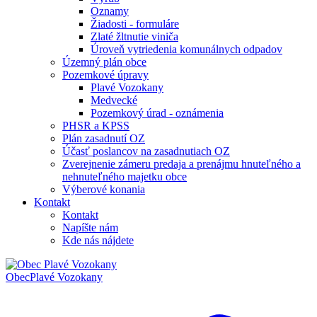
Oznamy
Žiadosti - formuláre
Zlaté žltnutie viniča
Úroveň vytriedenia komunálnych odpadov
Územný plán obce
Pozemkové úpravy
Plavé Vozokany
Medvecké
Pozemkový úrad - oznámenia
PHSR a KPSS
Plán zasadnutí OZ
Účasť poslancov na zasadnutiach OZ
Zverejnenie zámeru predaja a prenájmu hnuteľného a
nehnuteľného majetku obce
Výberové konania
Kontakt
Kontakt
Napíšte nám
Kde nás nájdete
Obec
Plavé Vozokany