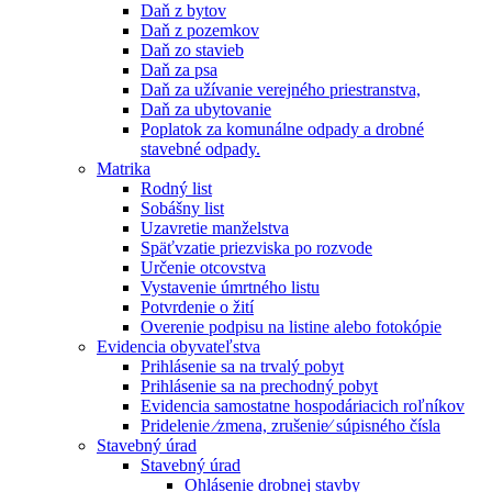
Daň z bytov
Daň z pozemkov
Daň zo stavieb
Daň za psa
Daň za užívanie verejného priestranstva,
Daň za ubytovanie
Poplatok za komunálne odpady a drobné
stavebné odpady.
Matrika
Rodný list
Sobášny list
Uzavretie manželstva
Späťvzatie priezviska po rozvode
Určenie otcovstva
Vystavenie úmrtného listu
Potvrdenie o žití
Overenie podpisu na listine alebo fotokópie
Evidencia obyvateľstva
Prihlásenie sa na trvalý pobyt
Prihlásenie sa na prechodný pobyt
Evidencia samostatne hospodáriacich roľníkov
Pridelenie ⁄zmena, zrušenie⁄ súpisného čísla
Stavebný úrad
Stavebný úrad
Ohlásenie drobnej stavby