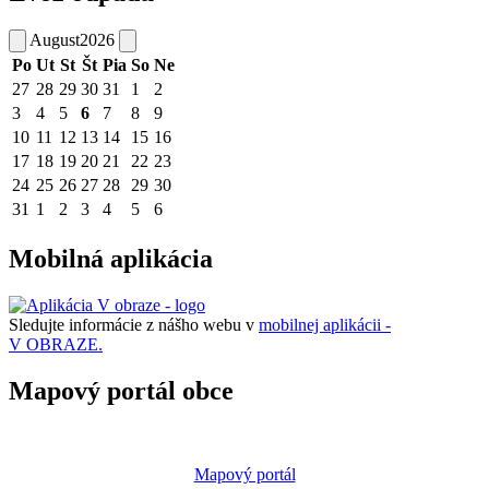
August
2026
Po
Ut
St
Št
Pia
So
Ne
27
28
29
30
31
1
2
3
4
5
6
7
8
9
10
11
12
13
14
15
16
17
18
19
20
21
22
23
24
25
26
27
28
29
30
31
1
2
3
4
5
6
Mobilná aplikácia
Sledujte informácie z nášho webu v
mobilnej aplikácii -
V OBRAZE.
Mapový portál obce
Mapový portál