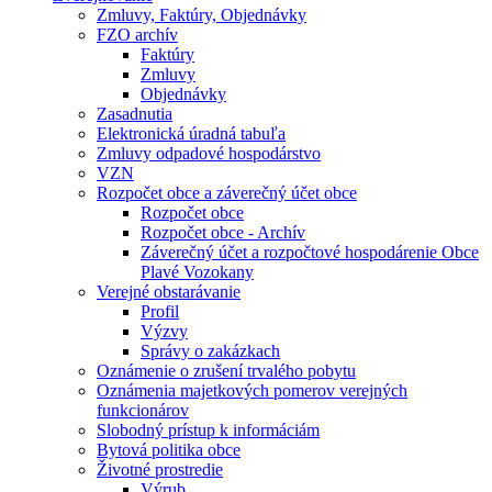
Zmluvy, Faktúry, Objednávky
FZO archív
Faktúry
Zmluvy
Objednávky
Zasadnutia
Elektronická úradná tabuľa
Zmluvy odpadové hospodárstvo
VZN
Rozpočet obce a záverečný účet obce
Rozpočet obce
Rozpočet obce - Archív
Záverečný účet a rozpočtové hospodárenie Obce
Plavé Vozokany
Verejné obstarávanie
Profil
Výzvy
Správy o zakázkach
Oznámenie o zrušení trvalého pobytu
Oznámenia majetkových pomerov verejných
funkcionárov
Slobodný prístup k informáciám
Bytová politika obce
Životné prostredie
Výrub