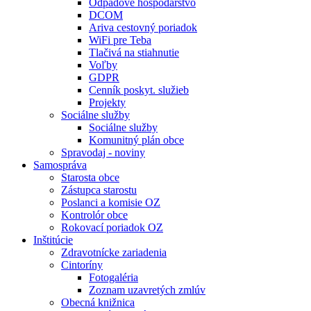
Odpadové hospodárstvo
DCOM
Ariva cestovný poriadok
WiFi pre Teba
Tlačivá na stiahnutie
Voľby
GDPR
Cenník poskyt. služieb
Projekty
Sociálne služby
Sociálne služby
Komunitný plán obce
Spravodaj - noviny
Samospráva
Starosta obce
Zástupca starostu
Poslanci a komisie OZ
Kontrolór obce
Rokovací poriadok OZ
Inštitúcie
Zdravotnícke zariadenia
Cintoríny
Fotogaléria
Zoznam uzavretých zmlúv
Obecná knižnica