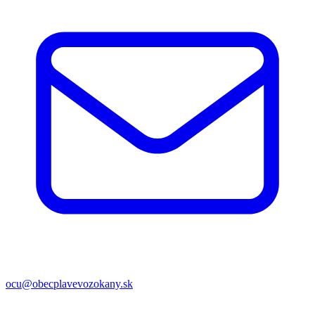
ocu@obecplavevozokany.sk