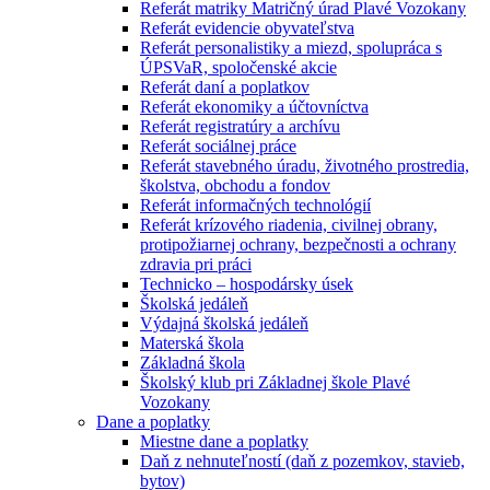
Referát matriky Matričný úrad Plavé Vozokany
Referát evidencie obyvateľstva
Referát personalistiky a miezd, spolupráca s
ÚPSVaR, spoločenské akcie
Referát daní a poplatkov
Referát ekonomiky a účtovníctva
Referát registratúry a archívu
Referát sociálnej práce
Referát stavebného úradu, životného prostredia,
školstva, obchodu a fondov
Referát informačných technológií
Referát krízového riadenia, civilnej obrany,
protipožiarnej ochrany, bezpečnosti a ochrany
zdravia pri práci
Technicko – hospodársky úsek
Školská jedáleň
Výdajná školská jedáleň
Materská škola
Základná škola
Školský klub pri Základnej škole Plavé
Vozokany
Dane a poplatky
Miestne dane a poplatky
Daň z nehnuteľností (daň z pozemkov, stavieb,
bytov)