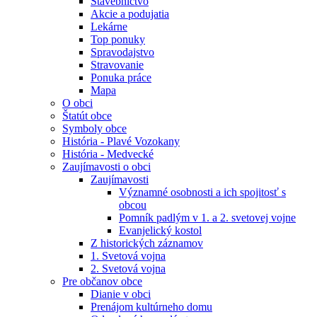
Stavebníctvo
Akcie a podujatia
Lekárne
Top ponuky
Spravodajstvo
Stravovanie
Ponuka práce
Mapa
O obci
Štatút obce
Symboly obce
História - Plavé Vozokany
História - Medvecké
Zaujímavosti o obci
Zaujímavosti
Významné osobnosti a ich spojitosť s
obcou
Pomník padlým v 1. a 2. svetovej vojne
Evanjelický kostol
Z historických záznamov
1. Svetová vojna
2. Svetová vojna
Pre občanov obce
Dianie v obci
Prenájom kultúrneho domu