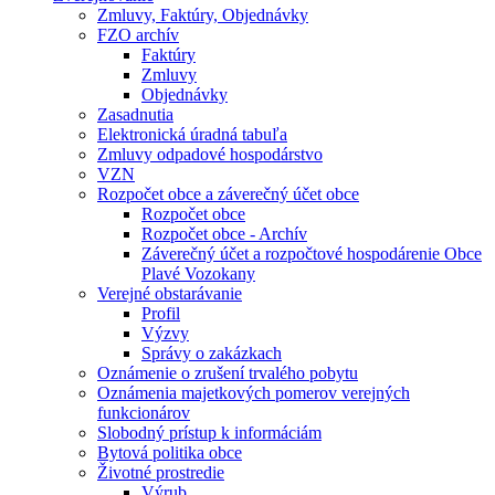
Zmluvy, Faktúry, Objednávky
FZO archív
Faktúry
Zmluvy
Objednávky
Zasadnutia
Elektronická úradná tabuľa
Zmluvy odpadové hospodárstvo
VZN
Rozpočet obce a záverečný účet obce
Rozpočet obce
Rozpočet obce - Archív
Záverečný účet a rozpočtové hospodárenie Obce
Plavé Vozokany
Verejné obstarávanie
Profil
Výzvy
Správy o zakázkach
Oznámenie o zrušení trvalého pobytu
Oznámenia majetkových pomerov verejných
funkcionárov
Slobodný prístup k informáciám
Bytová politika obce
Životné prostredie
Výrub