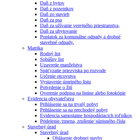
Daň z bytov
Daň z pozemkov
Daň zo stavieb
Daň za psa
Daň za užívanie verejného priestranstva,
Daň za ubytovanie
Poplatok za komunálne odpady a drobné
stavebné odpady.
Matrika
Rodný list
Sobášny list
Uzavretie manželstva
Späťvzatie priezviska po rozvode
Určenie otcovstva
Vystavenie úmrtného listu
Potvrdenie o žití
Overenie podpisu na listine alebo fotokópie
Evidencia obyvateľstva
Prihlásenie sa na trvalý pobyt
Prihlásenie sa na prechodný pobyt
Evidencia samostatne hospodáriacich roľníkov
Pridelenie ⁄zmena, zrušenie⁄ súpisného čísla
Stavebný úrad
Stavebný úrad
Ohlásenie drobnej stavby