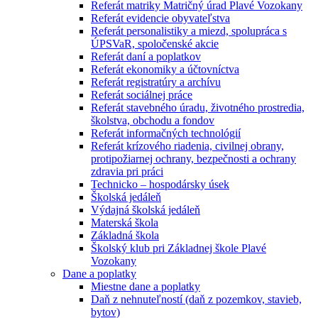
Referát matriky Matričný úrad Plavé Vozokany
Referát evidencie obyvateľstva
Referát personalistiky a miezd, spolupráca s
ÚPSVaR, spoločenské akcie
Referát daní a poplatkov
Referát ekonomiky a účtovníctva
Referát registratúry a archívu
Referát sociálnej práce
Referát stavebného úradu, životného prostredia,
školstva, obchodu a fondov
Referát informačných technológií
Referát krízového riadenia, civilnej obrany,
protipožiarnej ochrany, bezpečnosti a ochrany
zdravia pri práci
Technicko – hospodársky úsek
Školská jedáleň
Výdajná školská jedáleň
Materská škola
Základná škola
Školský klub pri Základnej škole Plavé
Vozokany
Dane a poplatky
Miestne dane a poplatky
Daň z nehnuteľností (daň z pozemkov, stavieb,
bytov)