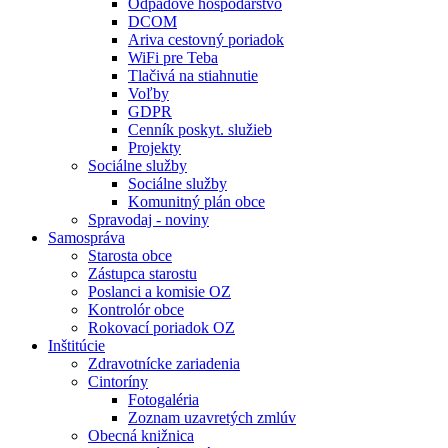
Odpadové hospodárstvo
DCOM
Ariva cestovný poriadok
WiFi pre Teba
Tlačivá na stiahnutie
Voľby
GDPR
Cenník poskyt. služieb
Projekty
Sociálne služby
Sociálne služby
Komunitný plán obce
Spravodaj - noviny
Samospráva
Starosta obce
Zástupca starostu
Poslanci a komisie OZ
Kontrolór obce
Rokovací poriadok OZ
Inštitúcie
Zdravotnícke zariadenia
Cintoríny
Fotogaléria
Zoznam uzavretých zmlúv
Obecná knižnica