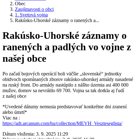
Obec
Zaujímavosti o obci
1. Svetová vojna
Rakúsko-Uhorské záznamy o ranených a...
Rakúsko-Uhorské záznamy o
ranených a padlých vo vojne z
našej obce
Po začatí bojových operácií boli väčšie „slovenské“ jednotky
obidvoch spomínaných zborov rakúsko-uhorskej armády nasadené
na ruský front. Do armády nastúpilo z nášho územia asi 400 000
mužov, domov sa nevrátilo 69 700. Vojna sa tak dotkla aj ľudí
z našej obce
*Uvedené dátumy nemusia predstavovať konkrétne dni zranení
alebo úmrtí*
Viac na :
https://adt.arcanum.com/hu/collection/MEVH_Veszteseglista/
Dátum vloženia:
3. 9. 2025 11:29