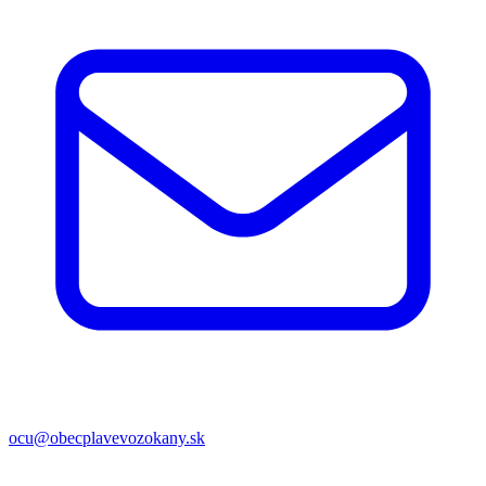
ocu@obecplavevozokany.sk