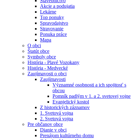
Stavebníctvo
Akcie a podujatia
Lekárne
Top ponuky
Spravodajstvo
Stravovanie
Ponuka práce
Mapa
O obci
Štatút obce
Symboly obce
História - Plavé Vozokany
História - Medvecké
Zaujímavosti o obci
Zaujímavosti
Významné osobnosti a ich spojitosť s
obcou
Pomník padlým v 1. a 2. svetovej vojne
Evanjelický kostol
Z historických záznamov
1. Svetová vojna
2. Svetová vojna
Pre občanov obce
Dianie v obci
Prenájom kultúrneho domu