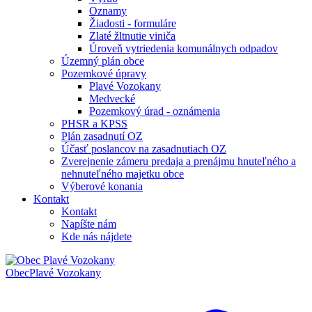
Oznamy
Žiadosti - formuláre
Zlaté žltnutie viniča
Úroveň vytriedenia komunálnych odpadov
Územný plán obce
Pozemkové úpravy
Plavé Vozokany
Medvecké
Pozemkový úrad - oznámenia
PHSR a KPSS
Plán zasadnutí OZ
Účasť poslancov na zasadnutiach OZ
Zverejnenie zámeru predaja a prenájmu hnuteľného a
nehnuteľného majetku obce
Výberové konania
Kontakt
Kontakt
Napíšte nám
Kde nás nájdete
Obec
Plavé Vozokany