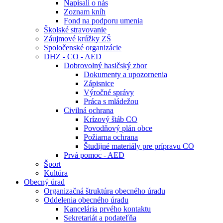
Napísali o nás
Zoznam kníh
Fond na podporu umenia
Školské stravovanie
Záujmové krúžky ZŠ
Spoločenské organizácie
DHZ - CO - AED
Dobrovolný hasičský zbor
Dokumenty a upozornenia
Zápisnice
Výročné správy
Práca s mládežou
Civilná ochrana
Krízový štáb CO
Povodňový plán obce
Požiarna ochrana
Študijné materiály pre prípravu CO
Prvá pomoc - AED
Šport
Kultúra
Obecný úrad
Organizačná štruktúra obecného úradu
Oddelenia obecného úradu
Kancelária prvého kontaktu
Sekretariát a podateľňa