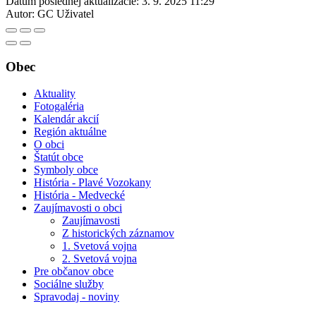
Dátum poslednej aktualizácie:
3. 9. 2025 11:29
Autor:
GC Uživatel
Obec
Aktuality
Fotogaléria
Kalendár akcií
Región aktuálne
O obci
Štatút obce
Symboly obce
História - Plavé Vozokany
História - Medvecké
Zaujímavosti o obci
Zaujímavosti
Z historických záznamov
1. Svetová vojna
2. Svetová vojna
Pre občanov obce
Sociálne služby
Spravodaj - noviny