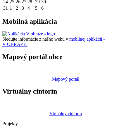
24
25
26
27
28
29
30
31
1
2
3
4
5
6
Mobilná aplikácia
Sledujte informácie z nášho webu v
mobilnej aplikácii -
V OBRAZE.
Mapový portál obce
Mapový portál
Virtuálny cintorín
Virtuálny cintorín
Projekty