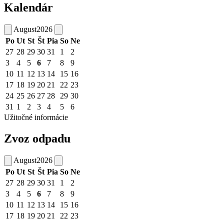
Kalendár
August
2026
Po
Ut
St
Št
Pia
So
Ne
27
28
29
30
31
1
2
3
4
5
6
7
8
9
10
11
12
13
14
15
16
17
18
19
20
21
22
23
24
25
26
27
28
29
30
31
1
2
3
4
5
6
Užitočné informácie
Zvoz odpadu
August
2026
Po
Ut
St
Št
Pia
So
Ne
27
28
29
30
31
1
2
3
4
5
6
7
8
9
10
11
12
13
14
15
16
17
18
19
20
21
22
23