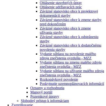
Ohlásenie stavebných úprav
Ohlásenie udržiavacích prác
Záväzné stanovisko obce k projektovej
dokumentácii stavby
Záväzné stanovisko obce k zmene stavby
pred dokončením
Záväzné stanovisko obce k zmene
užívania stavby
Záväzné stanovisko obce k odstráneniu
stavby
Záväzné stanovisko obce k dodatočnému
povoleniu stavby
Vydanie súhlasu na povolenie malého
zdroja znečistenia ovzdušia - MZZ
Vydanie súhlasu na zmenu malého zdroja
znečistenia ovzdušia - MZZ
Vydanie súhlasu na užívanie malého zdroja
znečistenia ovzdušia - MZZ
Rozkopávkové povolenie
Poskytnutie uzemnoplánovacích informácií
Oznamy a rozhodnutia
Mapový portál
Pozemkové úpravy
Slobodný prístup k informáciam
Zverejňovanie