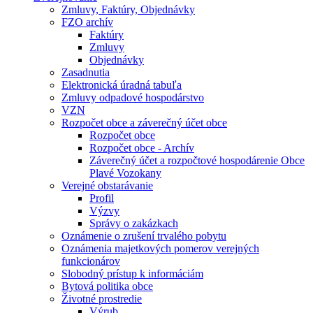
Zmluvy, Faktúry, Objednávky
FZO archív
Faktúry
Zmluvy
Objednávky
Zasadnutia
Elektronická úradná tabuľa
Zmluvy odpadové hospodárstvo
VZN
Rozpočet obce a záverečný účet obce
Rozpočet obce
Rozpočet obce - Archív
Záverečný účet a rozpočtové hospodárenie Obce
Plavé Vozokany
Verejné obstarávanie
Profil
Výzvy
Správy o zakázkach
Oznámenie o zrušení trvalého pobytu
Oznámenia majetkových pomerov verejných
funkcionárov
Slobodný prístup k informáciám
Bytová politika obce
Životné prostredie
Výrub