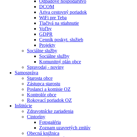
Odpadové hospodárstvo
DCOM
Ariva cestovný poriadok
WiFi pre Teba
Tlačivá na stiahnutie
Voľby
GDPR
Cenník poskyt. služieb
Projekty
Sociálne služby
Sociálne služby
Komunitný plán obce
Spravodaj - noviny
Samospráva
Starosta obce
Zástupca starostu
Poslanci a komisie OZ
Kontrolór obce
Rokovací poriadok OZ
Inštitúcie
Zdravotnícke zariadenia
Cintoríny
Fotogaléria
Zoznam uzavretých zmlúv
Obecná knižnica