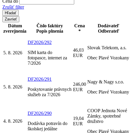
Cena do
Zrušiť filter
Zavrieť
Dátum
Číslo faktúry
Cena
Dodávateľ
zverejnenia
Popis plnenia
*
Odberateľ
DF2026/292
Slovak Telekom, a.s.
46,03
SIM karta do
5. 8. 2026
EUR
fotopasce, internet za
Obec Plavé Vozokany
7/2026
DF2026/291
Nagy & Nagy s.r.o.
246,00
5. 8. 2026
Poskytovanie právnych
EUR
Obec Plavé Vozokany
služieb za 7/2026
COOP Jednota Nové
DF2026/290
Zámky, spotrebné
19,04
4. 8. 2026
družstvo
Dodávka potravín do
EUR
školskej jedálne
Obec Plavé Vozokany