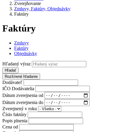
Zverejňovanie
Zmluvy, Faktúry, Objednávky
Faktúry
Faktúry
Zmluvy
Faktúry
Objednávky
Hľadaný výraz
Hľadať
Rozšírené hľadanie
Dodávateľ
IČO Dodávatelia
Dátum zverejnenia od
Dátum zverejnenia do
Zverejnený v roku
Číslo faktúry
Popis plnenia
Cena od