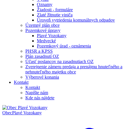
Oznamy
Žiadosti - formuláre
Zlaté žltnutie viniča
Úroveň vytriedenia komunálnych odpadov
Územný plán obce
Pozemkové úpravy
Plavé Vozokany
Medvecké
Pozemkový úrad - oznámenia
PHSR a KPSS
Plán zasadnutí OZ
Účasť poslancov na zasadnutiach OZ
Zverejnenie zámeru predaja a prenájmu hnuteľného a
nehnuteľného majetku obce
Výberové konania
Kontakt
Kontakt
Napíšte nám
Kde nás nájdete
Obec
Plavé Vozokany