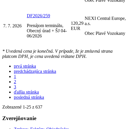
Obec Plavé Vozokany
DF2026/259
NEXI Central Europe,
120,29
a.s.
Prenájom terminálu,
7. 7. 2026
EUR
Obecný úrad + ŠJ 04-
Obec Plavé Vozokany
06/2026
* Uvedená cena je konečná. V prípade, že je zmluvná strana
platcom DPH, je cena uvedená vrátane DPH.
prvá stránka
predchádzajúca stránka
1
2
3
ďalšia stránka
posledná stránka
Zobrazené
1
-
25
z 637
Zverejňovanie