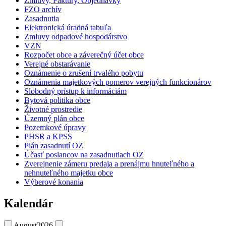
Zmluvy, Faktúry, Objednávky
FZO archív
Zasadnutia
Elektronická úradná tabuľa
Zmluvy odpadové hospodárstvo
VZN
Rozpočet obce a záverečný účet obce
Verejné obstarávanie
Oznámenie o zrušení trvalého pobytu
Oznámenia majetkových pomerov verejných funkcionárov
Slobodný prístup k informáciám
Bytová politika obce
Životné prostredie
Územný plán obce
Pozemkové úpravy
PHSR a KPSS
Plán zasadnutí OZ
Účasť poslancov na zasadnutiach OZ
Zverejnenie zámeru predaja a prenájmu hnuteľného a
nehnuteľného majetku obce
Výberové konania
Kalendár
August
2026