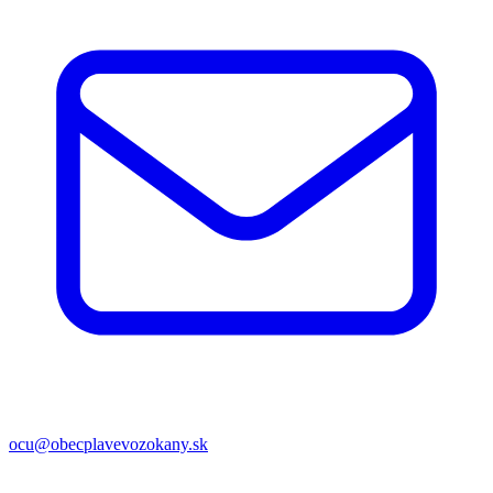
ocu@obecplavevozokany.sk