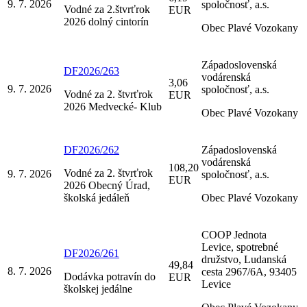
9. 7. 2026
spoločnosť, a.s.
Vodné za 2.štvrťrok
EUR
2026 dolný cintorín
Obec Plavé Vozokany
Západoslovenská
DF2026/263
vodárenská
3,06
9. 7. 2026
spoločnosť, a.s.
Vodné za 2. štvrťrok
EUR
2026 Medvecké- Klub
Obec Plavé Vozokany
DF2026/262
Západoslovenská
vodárenská
108,20
Vodné za 2. štvrťrok
9. 7. 2026
spoločnosť, a.s.
EUR
2026 Obecný Úrad,
školská jedáleň
Obec Plavé Vozokany
COOP Jednota
Levice, spotrebné
DF2026/261
družstvo, Ludanská
49,84
8. 7. 2026
cesta 2967/6A, 93405
Dodávka potravín do
EUR
Levice
školskej jedálne