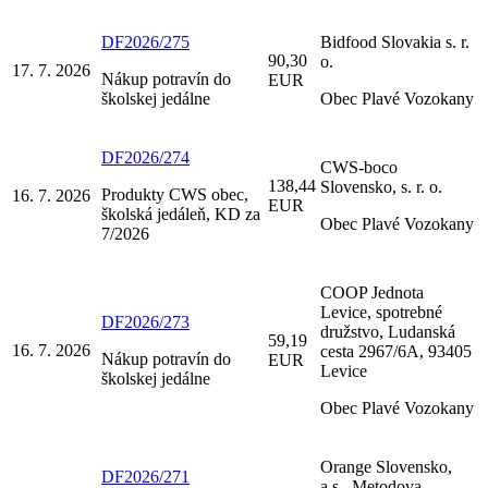
DF2026/275
Bidfood Slovakia s. r.
90,30
o.
17. 7. 2026
Nákup potravín do
EUR
školskej jedálne
Obec Plavé Vozokany
DF2026/274
CWS-boco
138,44
Slovensko, s. r. o.
Produkty CWS obec,
16. 7. 2026
EUR
školská jedáleň, KD za
Obec Plavé Vozokany
7/2026
COOP Jednota
Levice, spotrebné
DF2026/273
družstvo, Ludanská
59,19
16. 7. 2026
cesta 2967/6A, 93405
Nákup potravín do
EUR
Levice
školskej jedálne
Obec Plavé Vozokany
Orange Slovensko,
DF2026/271
a.s., Metodova