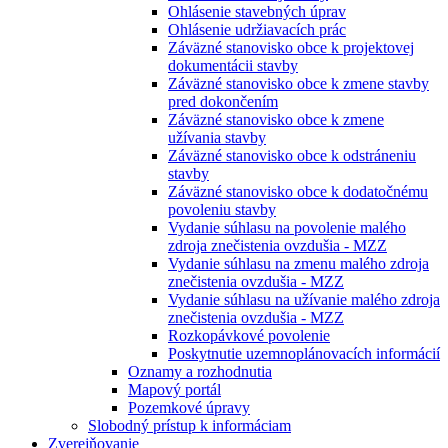
Ohlásenie stavebných úprav
Ohlásenie udržiavacích prác
Záväzné stanovisko obce k projektovej
dokumentácii stavby
Záväzné stanovisko obce k zmene stavby
pred dokončením
Záväzné stanovisko obce k zmene
užívania stavby
Záväzné stanovisko obce k odstráneniu
stavby
Záväzné stanovisko obce k dodatočnému
povoleniu stavby
Vydanie súhlasu na povolenie malého
zdroja znečistenia ovzdušia - MZZ
Vydanie súhlasu na zmenu malého zdroja
znečistenia ovzdušia - MZZ
Vydanie súhlasu na užívanie malého zdroja
znečistenia ovzdušia - MZZ
Rozkopávkové povolenie
Poskytnutie uzemnoplánovacích informácií
Oznamy a rozhodnutia
Mapový portál
Pozemkové úpravy
Slobodný prístup k informáciam
Zverejňovanie