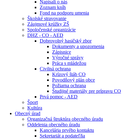
Napísali o nás
Zoznam kníh
Fond na podporu umenia
Školské stravovanie
Záujmové krúžky ZŠ
Spoločenské organizácie
DHZ - CO - AED
Dobrovolný hasičský zbor
Dokumenty a upozornenia
Zápisnice
Výročné správy
Práca s mládežou
Civilná ochrana
Krízový štáb CO
Povodňový plán obce
Požiarna ochrana
Študijné materiály pre prípravu CO
Prvá pomoc - AED
Šport
Kultúra
Obecný úrad
Organizačná štruktúra obecného úradu
Oddelenia obecného úradu
Kancelária prvého kontaktu
Sekretariát a podateľňa