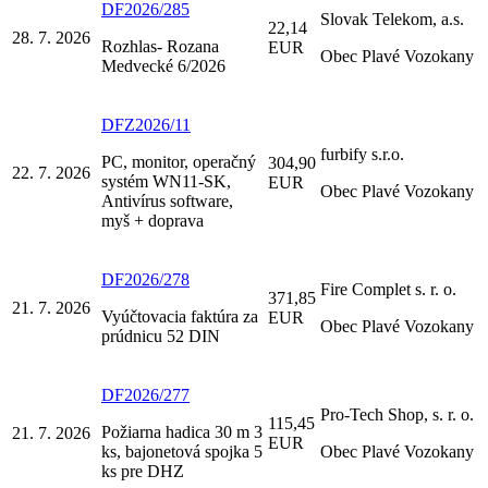
DF2026/285
Slovak Telekom, a.s.
22,14
28. 7. 2026
Rozhlas- Rozana
EUR
Obec Plavé Vozokany
Medvecké 6/2026
DFZ2026/11
furbify s.r.o.
PC, monitor, operačný
304,90
22. 7. 2026
systém WN11-SK,
EUR
Obec Plavé Vozokany
Antivírus software,
myš + doprava
DF2026/278
Fire Complet s. r. o.
371,85
21. 7. 2026
Vyúčtovacia faktúra za
EUR
Obec Plavé Vozokany
prúdnicu 52 DIN
DF2026/277
Pro-Tech Shop, s. r. o.
115,45
Požiarna hadica 30 m 3
21. 7. 2026
EUR
ks, bajonetová spojka 5
Obec Plavé Vozokany
ks pre DHZ