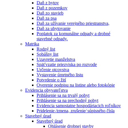
Daň z bytov
Daň z pozemkov
Daň zo stavieb
Daň za psa
Daň za užívanie verejného priestranstva,
Daň za ubytovanie
Poplatok za komunálne odpady a drobné
stavebné odpady.
Matrika
Rodný list
Sobášny list
Uzavretie manželstva
Späťvzatie priezviska po rozvode
Určenie otcovstva
Vystavenie úmrtného listu
Potvrdenie o žití
Overenie podpisu na listine alebo fotokópie
Evidencia obyvateľstva
Prihlásenie sa na trvalý pobyt
Prihlásenie sa na prechodný pobyt
Evidencia samostatne hospodáriacich roľníkov
Pridelenie ⁄zmena, zrušenie⁄ súpisného čísla
Stavebný úrad
Stavebný úrad
Ohlásenie drobnej stavby