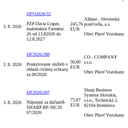
DFO2026/32
Allianz - Slovenská
PZP Dacia Logan,
245,76
poisťovňa, a.s.
3. 8. 2026
malotraktor Farmtrac
EUR
26 od 13.82026 do
Obec Plavé Vozokany
12.8.2027
DF2026/288
CO - COMPANY
50,00
s.r.o.
Poskytovanie služieb v
3. 8. 2026
EUR
oblasti civilnej ochrany
Obec Plavé Vozokany
za 06/2026
Sharp Business
DF2026/287
Systems Slovakia,
75,87
s.r.o., Technická 2,
Nájomné za tlačiareň
3. 8. 2026
EUR
82104 Bratislava
SHARP BP-50C26
07/2026
Obec Plavé Vozokany