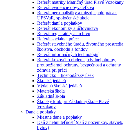
Referát matriky Matričný úrad Plavé Vozokany
Referát evidencie obyvateľstva
Referát personalistiky a miezd, spolupráca s
ÚPSVaR, spoločenské akcie
Referát daní a poplatkov
Referát ekonomiky a účtovníctva
Referát registratúry a archívu
Referát sociálnej práce
Referát stavebného úradu, životného prostredia,
školstva, obchodu a fondov
Referát informačných technológií
Referát krízového riadenia, civilnej obrany,
protipožiarnej ochrany, bezpečnosti a ochrany
zdravia pri práci
Technicko – hospodársky úsek
Školská jedáleň
Výdajná školská jedáleň
Materská škola
Základná škola
Školský klub pri Základnej škole Plavé
Vozokany
Dane a poplatky
Miestne dane a poplatky
Daň z nehnuteľností (daň z pozemkov, stavieb,
bytov)