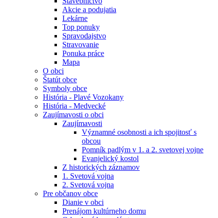
Stavebníctvo
Akcie a podujatia
Lekárne
Top ponuky
Spravodajstvo
Stravovanie
Ponuka práce
Mapa
O obci
Štatút obce
Symboly obce
História - Plavé Vozokany
História - Medvecké
Zaujímavosti o obci
Zaujímavosti
Významné osobnosti a ich spojitosť s
obcou
Pomník padlým v 1. a 2. svetovej vojne
Evanjelický kostol
Z historických záznamov
1. Svetová vojna
2. Svetová vojna
Pre občanov obce
Dianie v obci
Prenájom kultúrneho domu