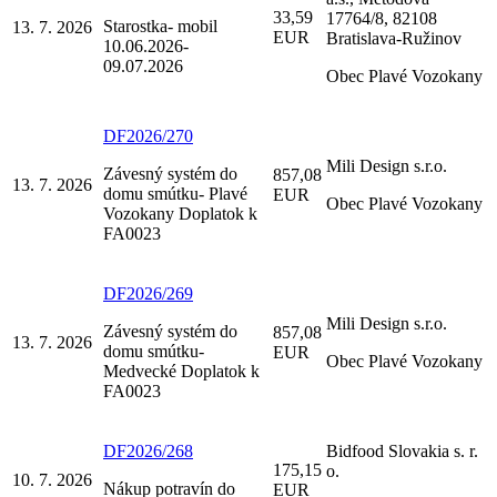
33,59
17764/8, 82108
Starostka- mobil
13. 7. 2026
EUR
Bratislava-Ružinov
10.06.2026-
09.07.2026
Obec Plavé Vozokany
DF2026/270
Mili Design s.r.o.
Závesný systém do
857,08
13. 7. 2026
domu smútku- Plavé
EUR
Obec Plavé Vozokany
Vozokany Doplatok k
FA0023
DF2026/269
Mili Design s.r.o.
Závesný systém do
857,08
13. 7. 2026
domu smútku-
EUR
Obec Plavé Vozokany
Medvecké Doplatok k
FA0023
DF2026/268
Bidfood Slovakia s. r.
175,15
o.
10. 7. 2026
Nákup potravín do
EUR