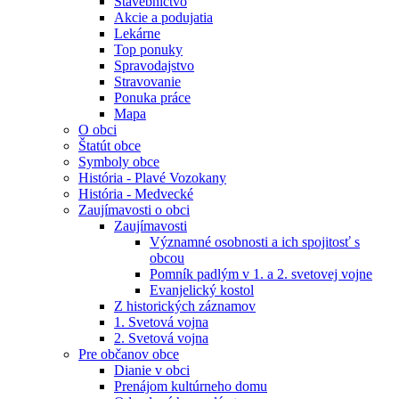
Stavebníctvo
Akcie a podujatia
Lekárne
Top ponuky
Spravodajstvo
Stravovanie
Ponuka práce
Mapa
O obci
Štatút obce
Symboly obce
História - Plavé Vozokany
História - Medvecké
Zaujímavosti o obci
Zaujímavosti
Významné osobnosti a ich spojitosť s
obcou
Pomník padlým v 1. a 2. svetovej vojne
Evanjelický kostol
Z historických záznamov
1. Svetová vojna
2. Svetová vojna
Pre občanov obce
Dianie v obci
Prenájom kultúrneho domu