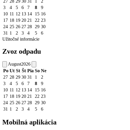
27
28
29
30
31
1
2
3
4
5
6
7
8
9
10
11
12
13
14
15
16
17
18
19
20
21
22
23
24
25
26
27
28
29
30
31
1
2
3
4
5
6
Užitočné informácie
Zvoz odpadu
August
2026
Po
Ut
St
Št
Pia
So
Ne
27
28
29
30
31
1
2
3
4
5
6
7
8
9
10
11
12
13
14
15
16
17
18
19
20
21
22
23
24
25
26
27
28
29
30
31
1
2
3
4
5
6
Mobilná aplikácia