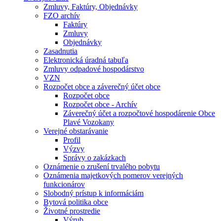
Zmluvy, Faktúry, Objednávky
FZO archív
Faktúry
Zmluvy
Objednávky
Zasadnutia
Elektronická úradná tabuľa
Zmluvy odpadové hospodárstvo
VZN
Rozpočet obce a záverečný účet obce
Rozpočet obce
Rozpočet obce - Archív
Záverečný účet a rozpočtové hospodárenie Obce
Plavé Vozokany
Verejné obstarávanie
Profil
Výzvy
Správy o zakázkach
Oznámenie o zrušení trvalého pobytu
Oznámenia majetkových pomerov verejných
funkcionárov
Slobodný prístup k informáciám
Bytová politika obce
Životné prostredie
Výrub