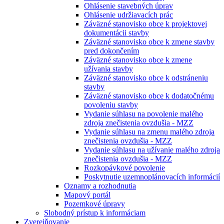
Ohlásenie stavebných úprav
Ohlásenie udržiavacích prác
Záväzné stanovisko obce k projektovej
dokumentácii stavby
Záväzné stanovisko obce k zmene stavby
pred dokončením
Záväzné stanovisko obce k zmene
užívania stavby
Záväzné stanovisko obce k odstráneniu
stavby
Záväzné stanovisko obce k dodatočnému
povoleniu stavby
Vydanie súhlasu na povolenie malého
zdroja znečistenia ovzdušia - MZZ
Vydanie súhlasu na zmenu malého zdroja
znečistenia ovzdušia - MZZ
Vydanie súhlasu na užívanie malého zdroja
znečistenia ovzdušia - MZZ
Rozkopávkové povolenie
Poskytnutie uzemnoplánovacích informácií
Oznamy a rozhodnutia
Mapový portál
Pozemkové úpravy
Slobodný prístup k informáciam
Zverejňovanie