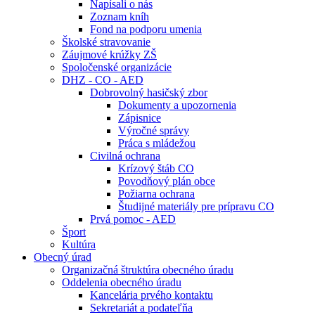
Napísali o nás
Zoznam kníh
Fond na podporu umenia
Školské stravovanie
Záujmové krúžky ZŠ
Spoločenské organizácie
DHZ - CO - AED
Dobrovolný hasičský zbor
Dokumenty a upozornenia
Zápisnice
Výročné správy
Práca s mládežou
Civilná ochrana
Krízový štáb CO
Povodňový plán obce
Požiarna ochrana
Študijné materiály pre prípravu CO
Prvá pomoc - AED
Šport
Kultúra
Obecný úrad
Organizačná štruktúra obecného úradu
Oddelenia obecného úradu
Kancelária prvého kontaktu
Sekretariát a podateľňa