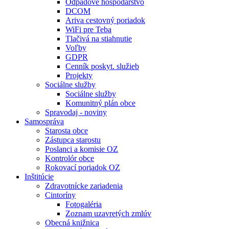
Odpadové hospodárstvo
DCOM
Ariva cestovný poriadok
WiFi pre Teba
Tlačivá na stiahnutie
Voľby
GDPR
Cenník poskyt. služieb
Projekty
Sociálne služby
Sociálne služby
Komunitný plán obce
Spravodaj - noviny
Samospráva
Starosta obce
Zástupca starostu
Poslanci a komisie OZ
Kontrolór obce
Rokovací poriadok OZ
Inštitúcie
Zdravotnícke zariadenia
Cintoríny
Fotogaléria
Zoznam uzavretých zmlúv
Obecná knižnica