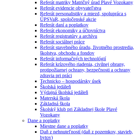
Referát matriky Matričný úrad Plavé Vozokany
Referát evidencie obyvateľstva
Referát personalistiky a miezd, spolupráca s
ÚPSVaR, spoločenské akcie
Referát daní a poplatkov
Referát ekonomiky a účtovníctva
Referát registratúry a archívu
Referát sociálnej práce
Referát stavebného úradu, životného prostredia,
školstva, obchodu a fondov
Referát informačných technológií
Referát krízového riadenia, civilnej obrany,
protipožiarnej ochrany, bezpečnosti a ochrany
zdravia pri práci
Technicko – hospodársky úsek
Školská jedáleň
Výdajná školská jedáleň
Materská škola
Základná škola
Školský klub pri Základnej škole Plavé
Vozokany
Dane a poplatky
Miestne dane a poplatky
Daň z nehnuteľností (daň z pozemkov, stavieb,
bytov)