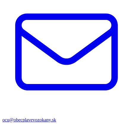
ocu@obecplavevozokany.sk