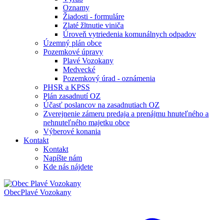
Oznamy
Žiadosti - formuláre
Zlaté žltnutie viniča
Úroveň vytriedenia komunálnych odpadov
Územný plán obce
Pozemkové úpravy
Plavé Vozokany
Medvecké
Pozemkový úrad - oznámenia
PHSR a KPSS
Plán zasadnutí OZ
Účasť poslancov na zasadnutiach OZ
Zverejnenie zámeru predaja a prenájmu hnuteľného a
nehnuteľného majetku obce
Výberové konania
Kontakt
Kontakt
Napíšte nám
Kde nás nájdete
Obec
Plavé Vozokany