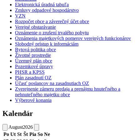
Elektronická úradná tabuľa
Zmluvy odpadové hospodárstvo
VZN
Rozpočet obce a záverečný účet obce
Verejné obstarávanie
Oznámenie o zrušení trvalého pobytu
Oznámenia majetkových pomerov verejných funkcionárov
Slobodný prístup k informáciám
Bytová politika obce
Životné prostredie
Územný plán obce
Pozemkové úpravy
PHSR a KPSS
Plán zasadnutí OZ
Účasť poslancov na zasadnutiach OZ
Zverejnenie zámeru predaja a prenájmu hnuteľného a
nehnuteľného majetku obce
Výberové konania
Kalendár
August
2026
Po
Ut
St
Št
Pia
So
Ne