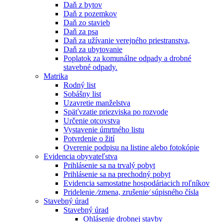
Daň z bytov
Daň z pozemkov
Daň zo stavieb
Daň za psa
Daň za užívanie verejného priestranstva,
Daň za ubytovanie
Poplatok za komunálne odpady a drobné
stavebné odpady.
Matrika
Rodný list
Sobášny list
Uzavretie manželstva
Späťvzatie priezviska po rozvode
Určenie otcovstva
Vystavenie úmrtného listu
Potvrdenie o žití
Overenie podpisu na listine alebo fotokópie
Evidencia obyvateľstva
Prihlásenie sa na trvalý pobyt
Prihlásenie sa na prechodný pobyt
Evidencia samostatne hospodáriacich roľníkov
Pridelenie ⁄zmena, zrušenie⁄ súpisného čísla
Stavebný úrad
Stavebný úrad
Ohlásenie drobnej stavby