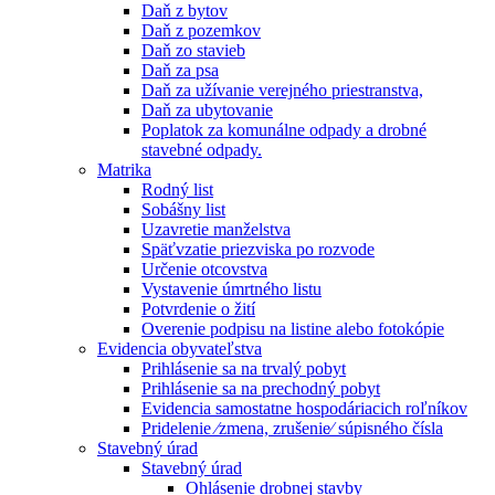
Daň z bytov
Daň z pozemkov
Daň zo stavieb
Daň za psa
Daň za užívanie verejného priestranstva,
Daň za ubytovanie
Poplatok za komunálne odpady a drobné
stavebné odpady.
Matrika
Rodný list
Sobášny list
Uzavretie manželstva
Späťvzatie priezviska po rozvode
Určenie otcovstva
Vystavenie úmrtného listu
Potvrdenie o žití
Overenie podpisu na listine alebo fotokópie
Evidencia obyvateľstva
Prihlásenie sa na trvalý pobyt
Prihlásenie sa na prechodný pobyt
Evidencia samostatne hospodáriacich roľníkov
Pridelenie ⁄zmena, zrušenie⁄ súpisného čísla
Stavebný úrad
Stavebný úrad
Ohlásenie drobnej stavby