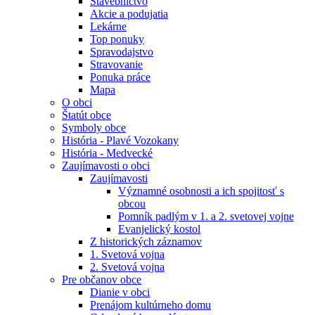
Stavebníctvo
Akcie a podujatia
Lekárne
Top ponuky
Spravodajstvo
Stravovanie
Ponuka práce
Mapa
O obci
Štatút obce
Symboly obce
História - Plavé Vozokany
História - Medvecké
Zaujímavosti o obci
Zaujímavosti
Významné osobnosti a ich spojitosť s
obcou
Pomník padlým v 1. a 2. svetovej vojne
Evanjelický kostol
Z historických záznamov
1. Svetová vojna
2. Svetová vojna
Pre občanov obce
Dianie v obci
Prenájom kultúrneho domu