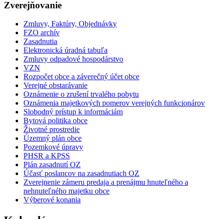
Zverejňovanie
Zmluvy, Faktúry, Objednávky
FZO archív
Zasadnutia
Elektronická úradná tabuľa
Zmluvy odpadové hospodárstvo
VZN
Rozpočet obce a záverečný účet obce
Verejné obstarávanie
Oznámenie o zrušení trvalého pobytu
Oznámenia majetkových pomerov verejných funkcionárov
Slobodný prístup k informáciám
Bytová politika obce
Životné prostredie
Územný plán obce
Pozemkové úpravy
PHSR a KPSS
Plán zasadnutí OZ
Účasť poslancov na zasadnutiach OZ
Zverejnenie zámeru predaja a prenájmu hnuteľného a
nehnuteľného majetku obce
Výberové konania