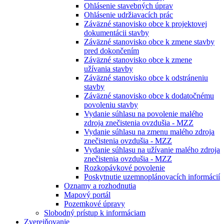
Ohlásenie stavebných úprav
Ohlásenie udržiavacích prác
Záväzné stanovisko obce k projektovej
dokumentácii stavby
Záväzné stanovisko obce k zmene stavby
pred dokončením
Záväzné stanovisko obce k zmene
užívania stavby
Záväzné stanovisko obce k odstráneniu
stavby
Záväzné stanovisko obce k dodatočnému
povoleniu stavby
Vydanie súhlasu na povolenie malého
zdroja znečistenia ovzdušia - MZZ
Vydanie súhlasu na zmenu malého zdroja
znečistenia ovzdušia - MZZ
Vydanie súhlasu na užívanie malého zdroja
znečistenia ovzdušia - MZZ
Rozkopávkové povolenie
Poskytnutie uzemnoplánovacích informácií
Oznamy a rozhodnutia
Mapový portál
Pozemkové úpravy
Slobodný prístup k informáciam
Zverejňovanie