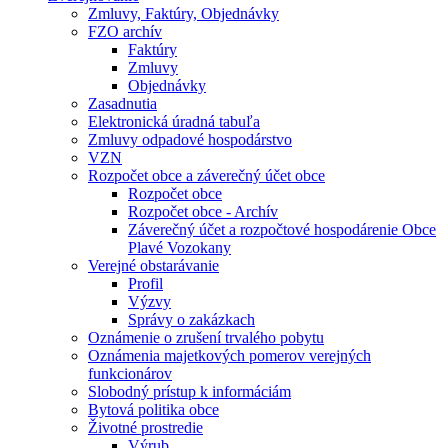
Zmluvy, Faktúry, Objednávky
FZO archív
Faktúry
Zmluvy
Objednávky
Zasadnutia
Elektronická úradná tabuľa
Zmluvy odpadové hospodárstvo
VZN
Rozpočet obce a záverečný účet obce
Rozpočet obce
Rozpočet obce - Archív
Záverečný účet a rozpočtové hospodárenie Obce
Plavé Vozokany
Verejné obstarávanie
Profil
Výzvy
Správy o zakázkach
Oznámenie o zrušení trvalého pobytu
Oznámenia majetkových pomerov verejných
funkcionárov
Slobodný prístup k informáciám
Bytová politika obce
Životné prostredie
Výrub