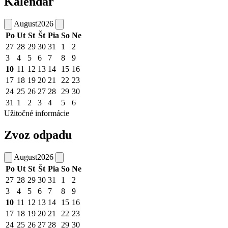
Kalendár
August
2026
Po
Ut
St
Št
Pia
So
Ne
27
28
29
30
31
1
2
3
4
5
6
7
8
9
10
11
12
13
14
15
16
17
18
19
20
21
22
23
24
25
26
27
28
29
30
31
1
2
3
4
5
6
Užitočné informácie
Zvoz odpadu
August
2026
Po
Ut
St
Št
Pia
So
Ne
27
28
29
30
31
1
2
3
4
5
6
7
8
9
10
11
12
13
14
15
16
17
18
19
20
21
22
23
24
25
26
27
28
29
30