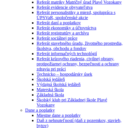
Referát matriky Matričný úrad Plavé Vozokany
Referát evidencie obyvateľstva
Referát personalistiky a miezd, spolupráca s
ÚPSVaR, spoločenské akcie
Referát daní a poplatkov
Referát ekonomiky a účtovníctva
Referát registratúry a archívu
Referát sociálnej práce
Referát stavebného úradu, životného prostredia,
školstva, obchodu a fondov
Referát informačných technológií
Referát krízového riadenia, civilnej obrany,
protipožiarnej ochrany, bezpečnosti a ochrany
zdravia pri práci
Technicko – hospodársky úsek
Školská jedáleň
Výdajná školská jedáleň
Materská škola
Základná škola
Školský klub pri Základnej škole Plavé
Vozokany
Dane a poplatky
Miestne dane a poplatky
Daň z nehnuteľností (daň z pozemkov, stavieb,
bytov)