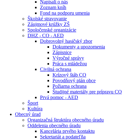
Napísali o nás
Zoznam kníh
Fond na podporu umenia
Školské stravovanie
Záujmové krúžky ZŠ
Spoločenské organizácie
DHZ - CO - AED
Dobrovolný hasičský zbor
Dokumenty a upozornenia
Zápisnice
Výročné správy
Práca s mládežou
Civilná ochrana
Krízový štáb CO
Povodňový plán obce
Požiarna ochrana
Študijné materiály pre prípravu CO
Prvá pomoc - AED
Šport
Kultúra
Obecný úrad
Organizačná štruktúra obecného úradu
Oddelenia obecného úradu
Kancelária prvého kontaktu
Sekretariát a podateľňa