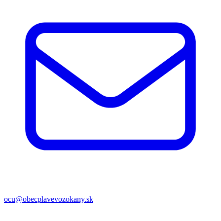
ocu@obecplavevozokany.sk