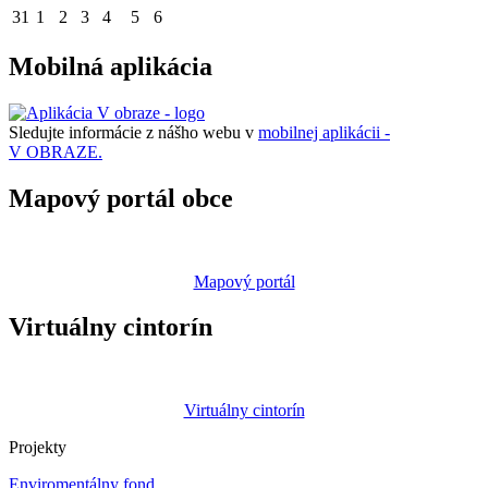
31
1
2
3
4
5
6
Mobilná aplikácia
Sledujte informácie z nášho webu v
mobilnej aplikácii -
V OBRAZE.
Mapový portál obce
Mapový portál
Virtuálny cintorín
Virtuálny cintorín
Projekty
Enviromentálny fond