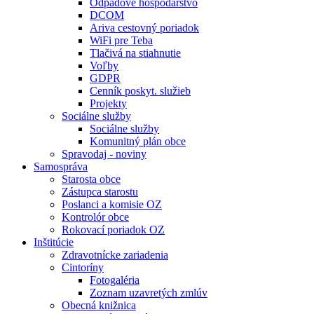
Odpadové hospodárstvo
DCOM
Ariva cestovný poriadok
WiFi pre Teba
Tlačivá na stiahnutie
Voľby
GDPR
Cenník poskyt. služieb
Projekty
Sociálne služby
Sociálne služby
Komunitný plán obce
Spravodaj - noviny
Samospráva
Starosta obce
Zástupca starostu
Poslanci a komisie OZ
Kontrolór obce
Rokovací poriadok OZ
Inštitúcie
Zdravotnícke zariadenia
Cintoríny
Fotogaléria
Zoznam uzavretých zmlúv
Obecná knižnica