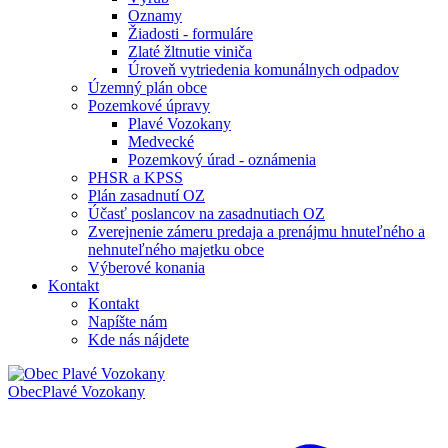
Oznamy
Žiadosti - formuláre
Zlaté žltnutie viniča
Úroveň vytriedenia komunálnych odpadov
Územný plán obce
Pozemkové úpravy
Plavé Vozokany
Medvecké
Pozemkový úrad - oznámenia
PHSR a KPSS
Plán zasadnutí OZ
Účasť poslancov na zasadnutiach OZ
Zverejnenie zámeru predaja a prenájmu hnuteľného a
nehnuteľného majetku obce
Výberové konania
Kontakt
Kontakt
Napíšte nám
Kde nás nájdete
Obec
Plavé Vozokany